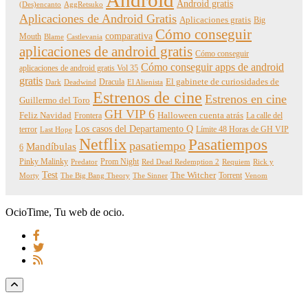
Android
Android gratis
(Des)encanto
AggRetsuko
Aplicaciones de Android Gratis
Aplicaciones gratis
Big
Cómo conseguir
comparativa
Mouth
Blame
Castlevania
aplicaciones de android gratis
Cómo conseguir
Cómo conseguir apps de android
aplicaciones de android gratis Vol 35
gratis
Dracula
El gabinete de curiosidades de
Dark
Deadwind
El Alienista
Estrenos de cine
Estrenos en cine
Guillermo del Toro
GH VIP 6
Feliz Navidad
Frontera
Halloween cuenta atrás
La calle del
Los casos del Departamento Q
terror
Límite 48 Horas de GH VIP
Last Hope
Netflix
Pasatiempos
pasatiempo
Mandíbulas
6
Pinky Malinky
Prom Night
Predator
Red Dead Redemption 2
Requiem
Rick y
Test
The Witcher
Torrent
Morty
The Big Bang Theory
The Sinner
Venom
OcioTime, Tu web de ocio.