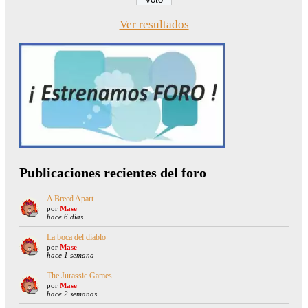
Ver resultados
Publicaciones recientes del foro
A Breed Apart
por
Mase
hace 6 días
La boca del diablo
por
Mase
hace 1 semana
The Jurassic Games
por
Mase
hace 2 semanas