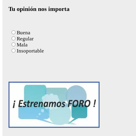
for:
Tu opinión nos importa
Buena
Regular
Mala
Insoportable