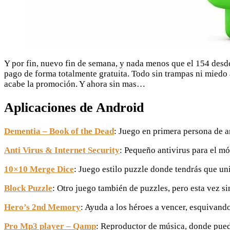
Y por fin, nuevo fin de semana, y nada menos que el 154 desd
pago de forma totalmente gratuita. Todo sin trampas ni miedo a
acabe la promoción. Y ahora sin mas…
Aplicaciones de Android
Dementia – Book of the Dead
: Juego en primera persona de 
Anti Virus & Internet Security
: Pequeño antivirus para el m
10×10 Merge Dice
: Juego estilo puzzle donde tendrás que un
Block Puzzle
: Otro juego también de puzzles, pero esta vez s
Hero’s 2nd Memory
: Ayuda a los héroes a vencer, esquivand
Pro Mp3 player – Qamp
: Reproductor de música, donde puede