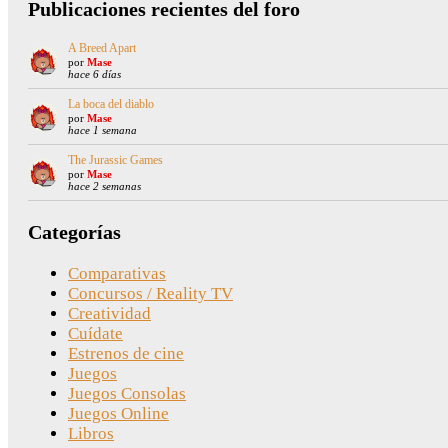
Publicaciones recientes del foro
A Breed Apart
por
Mase
hace 6 días
La boca del diablo
por
Mase
hace 1 semana
The Jurassic Games
por
Mase
hace 2 semanas
Categorías
Comparativas
Concursos / Reality TV
Creatividad
Cuídate
Estrenos de cine
Juegos
Juegos Consolas
Juegos Online
Libros