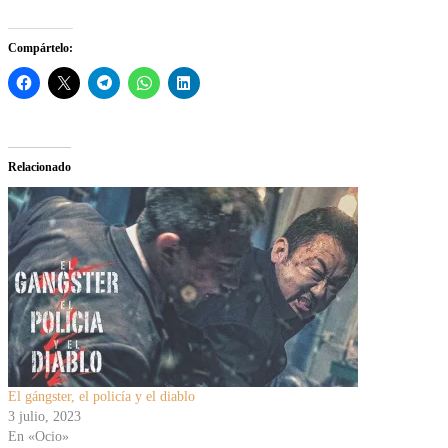
Compártelo:
Relacionado
El gángster, el policía y el diablo
3 julio, 2023
En «Ocio»