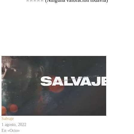
(Ninguna valoración todavía)
Salvaje
1 agosto, 2022
En «Ocio»