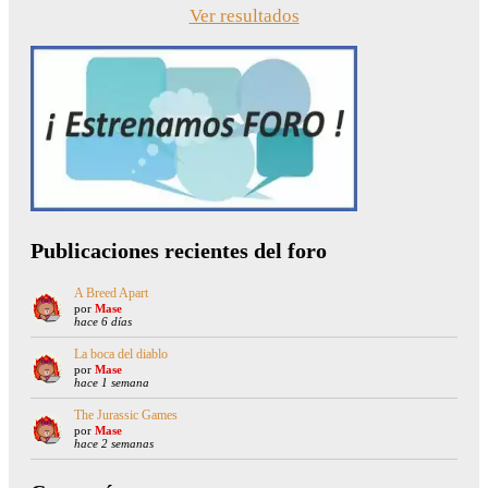
Ver resultados
Publicaciones recientes del foro
A Breed Apart
por
Mase
hace 6 días
La boca del diablo
por
Mase
hace 1 semana
The Jurassic Games
por
Mase
hace 2 semanas