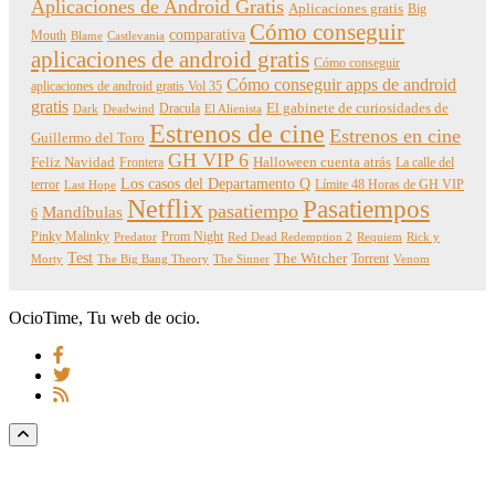
Aplicaciones de Android Gratis
Aplicaciones gratis
Big
Cómo conseguir
comparativa
Mouth
Blame
Castlevania
aplicaciones de android gratis
Cómo conseguir
Cómo conseguir apps de android
aplicaciones de android gratis Vol 35
gratis
Dracula
El gabinete de curiosidades de
Dark
Deadwind
El Alienista
Estrenos de cine
Estrenos en cine
Guillermo del Toro
GH VIP 6
Feliz Navidad
Frontera
Halloween cuenta atrás
La calle del
Los casos del Departamento Q
terror
Límite 48 Horas de GH VIP
Last Hope
Netflix
Pasatiempos
pasatiempo
Mandíbulas
6
Pinky Malinky
Prom Night
Predator
Red Dead Redemption 2
Requiem
Rick y
Test
The Witcher
Torrent
Morty
The Big Bang Theory
The Sinner
Venom
OcioTime, Tu web de ocio.