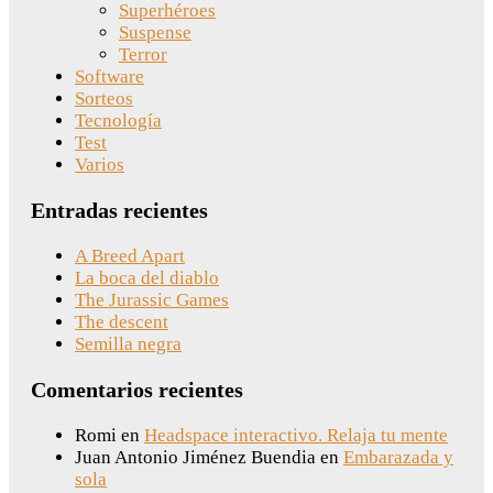
Superhéroes
Suspense
Terror
Software
Sorteos
Tecnología
Test
Varios
Entradas recientes
A Breed Apart
La boca del diablo
The Jurassic Games
The descent
Semilla negra
Comentarios recientes
Romi
en
Headspace interactivo. Relaja tu mente
Juan Antonio Jiménez Buendia
en
Embarazada y
sola