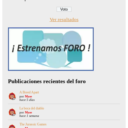
Ver resultados
Publicaciones recientes del foro
A Breed Apart
por
Mase
hace 5 días
La boca del diablo
por
Mase
hace 1 semana
The Jurassic Games