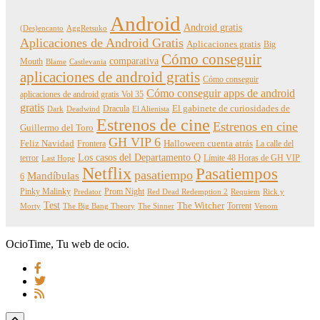
Android
Android gratis
(Des)encanto
AggRetsuko
Aplicaciones de Android Gratis
Aplicaciones gratis
Big
Cómo conseguir
comparativa
Mouth
Blame
Castlevania
aplicaciones de android gratis
Cómo conseguir
Cómo conseguir apps de android
aplicaciones de android gratis Vol 35
gratis
Dracula
El gabinete de curiosidades de
Dark
Deadwind
El Alienista
Estrenos de cine
Estrenos en cine
Guillermo del Toro
GH VIP 6
Feliz Navidad
Frontera
Halloween cuenta atrás
La calle del
Los casos del Departamento Q
terror
Límite 48 Horas de GH VIP
Last Hope
Netflix
Pasatiempos
pasatiempo
Mandíbulas
6
Pinky Malinky
Prom Night
Predator
Red Dead Redemption 2
Requiem
Rick y
Test
The Witcher
Torrent
Morty
The Big Bang Theory
The Sinner
Venom
OcioTime, Tu web de ocio.