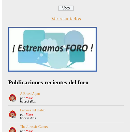
Ver resultados
Publicaciones recientes del foro
A Breed Apart
por
Mase
hace 3 días
La boca del diablo
por
Mase
hace 6 días
The Jurassic Games
por
Mase