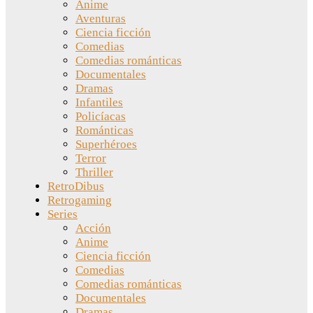
Anime
Aventuras
Ciencia ficción
Comedias
Comedias románticas
Documentales
Dramas
Infantiles
Policíacas
Románticas
Superhéroes
Terror
Thriller
RetroDibus
Retrogaming
Series
Acción
Anime
Ciencia ficción
Comedias
Comedias románticas
Documentales
Dramas