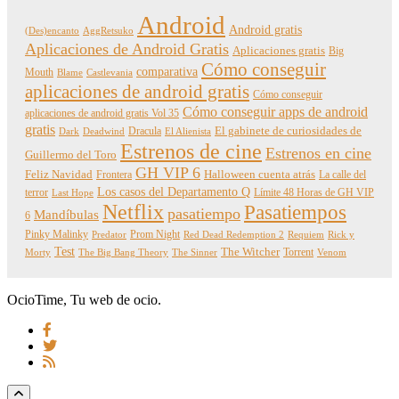
Android
Android gratis
(Des)encanto
AggRetsuko
Aplicaciones de Android Gratis
Aplicaciones gratis
Big
Cómo conseguir
comparativa
Mouth
Blame
Castlevania
aplicaciones de android gratis
Cómo conseguir
Cómo conseguir apps de android
aplicaciones de android gratis Vol 35
gratis
Dracula
El gabinete de curiosidades de
Dark
Deadwind
El Alienista
Estrenos de cine
Estrenos en cine
Guillermo del Toro
GH VIP 6
Feliz Navidad
Frontera
Halloween cuenta atrás
La calle del
Los casos del Departamento Q
terror
Límite 48 Horas de GH VIP
Last Hope
Netflix
Pasatiempos
pasatiempo
Mandíbulas
6
Pinky Malinky
Prom Night
Predator
Red Dead Redemption 2
Requiem
Rick y
Test
The Witcher
Torrent
Morty
The Big Bang Theory
The Sinner
Venom
OcioTime, Tu web de ocio.