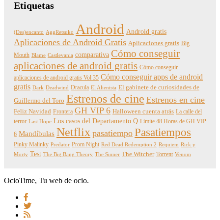
Etiquetas
Android
Android gratis
(Des)encanto
AggRetsuko
Aplicaciones de Android Gratis
Aplicaciones gratis
Big
Cómo conseguir
comparativa
Mouth
Blame
Castlevania
aplicaciones de android gratis
Cómo conseguir
Cómo conseguir apps de android
aplicaciones de android gratis Vol 35
gratis
Dracula
El gabinete de curiosidades de
Dark
Deadwind
El Alienista
Estrenos de cine
Estrenos en cine
Guillermo del Toro
GH VIP 6
Feliz Navidad
Frontera
Halloween cuenta atrás
La calle del
Los casos del Departamento Q
terror
Límite 48 Horas de GH VIP
Last Hope
Netflix
Pasatiempos
pasatiempo
Mandíbulas
6
Pinky Malinky
Prom Night
Predator
Red Dead Redemption 2
Requiem
Rick y
Test
The Witcher
Torrent
Morty
The Big Bang Theory
The Sinner
Venom
OcioTime, Tu web de ocio.