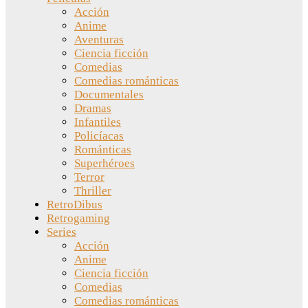
Acción
Anime
Aventuras
Ciencia ficción
Comedias
Comedias románticas
Documentales
Dramas
Infantiles
Policíacas
Románticas
Superhéroes
Terror
Thriller
RetroDibus
Retrogaming
Series
Acción
Anime
Ciencia ficción
Comedias
Comedias románticas