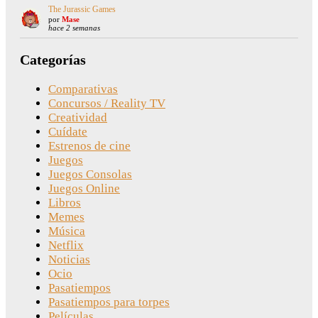
The Jurassic Games
por
Mase
hace 2 semanas
Categorías
Comparativas
Concursos / Reality TV
Creatividad
Cuídate
Estrenos de cine
Juegos
Juegos Consolas
Juegos Online
Libros
Memes
Música
Netflix
Noticias
Ocio
Pasatiempos
Pasatiempos para torpes
Películas