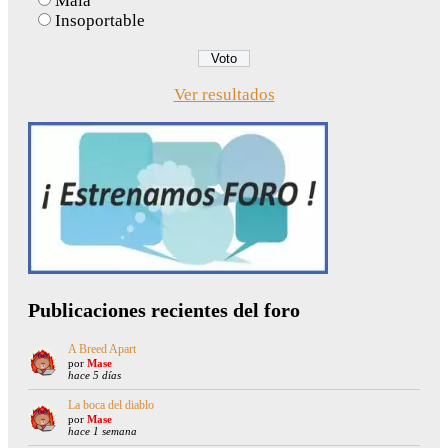
Mala
Insoportable
Ver resultados
Publicaciones recientes del foro
A Breed Apart
por
Mase
hace 5 días
La boca del diablo
por
Mase
hace 1 semana