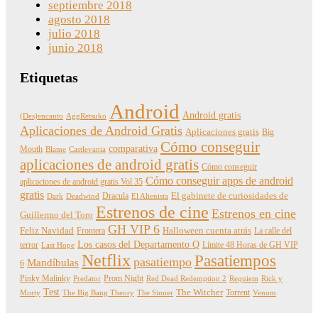
septiembre 2018
agosto 2018
julio 2018
junio 2018
Etiquetas
Android
Android gratis
(Des)encanto
AggRetsuko
Aplicaciones de Android Gratis
Aplicaciones gratis
Big
Cómo conseguir
comparativa
Mouth
Blame
Castlevania
aplicaciones de android gratis
Cómo conseguir
Cómo conseguir apps de android
aplicaciones de android gratis Vol 35
gratis
Dracula
El gabinete de curiosidades de
Dark
Deadwind
El Alienista
Estrenos de cine
Estrenos en cine
Guillermo del Toro
GH VIP 6
Feliz Navidad
Frontera
Halloween cuenta atrás
La calle del
Los casos del Departamento Q
terror
Límite 48 Horas de GH VIP
Last Hope
Netflix
Pasatiempos
pasatiempo
Mandíbulas
6
Pinky Malinky
Prom Night
Predator
Red Dead Redemption 2
Requiem
Rick y
Test
The Witcher
Torrent
Morty
The Big Bang Theory
The Sinner
Venom