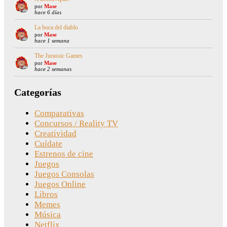
por
Mase
hace 6 días
La boca del diablo
por
Mase
hace 1 semana
The Jurassic Games
por
Mase
hace 2 semanas
Categorías
Comparativas
Concursos / Reality TV
Creatividad
Cuídate
Estrenos de cine
Juegos
Juegos Consolas
Juegos Online
Libros
Memes
Música
Netflix