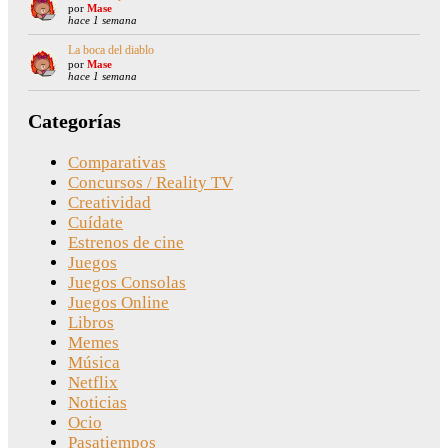
por
Mase
hace 1 semana
La boca del diablo
por
Mase
hace 1 semana
Categorías
Comparativas
Concursos / Reality TV
Creatividad
Cuídate
Estrenos de cine
Juegos
Juegos Consolas
Juegos Online
Libros
Memes
Música
Netflix
Noticias
Ocio
Pasatiempos