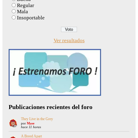
Regular
Mala
Insoportable
Ver resultados
Publicaciones recientes del foro
They Live in the Grey
por
Mase
hace 11 horas
A Breed Apart