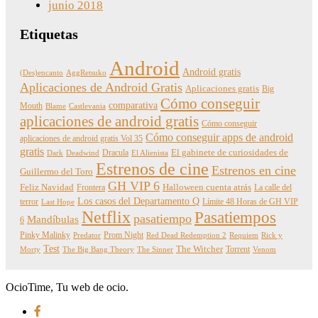
junio 2018
Etiquetas
Android
Android gratis
(Des)encanto
AggRetsuko
Aplicaciones de Android Gratis
Aplicaciones gratis
Big
Cómo conseguir
comparativa
Mouth
Blame
Castlevania
aplicaciones de android gratis
Cómo conseguir
Cómo conseguir apps de android
aplicaciones de android gratis Vol 35
gratis
Dracula
El gabinete de curiosidades de
Dark
Deadwind
El Alienista
Estrenos de cine
Estrenos en cine
Guillermo del Toro
GH VIP 6
Feliz Navidad
Frontera
Halloween cuenta atrás
La calle del
Los casos del Departamento Q
terror
Límite 48 Horas de GH VIP
Last Hope
Netflix
Pasatiempos
pasatiempo
Mandíbulas
6
Pinky Malinky
Prom Night
Predator
Red Dead Redemption 2
Requiem
Rick y
Test
The Witcher
Torrent
Morty
The Big Bang Theory
The Sinner
Venom
OcioTime, Tu web de ocio.