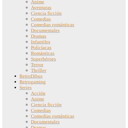
Anime
Aventuras
Ciencia ficción
Comedias
Comedias románticas
Documentales
Dramas
Infantiles
Policíacas
Románticas
Superhéroes
Terror
Thriller
RetroDibus
Retrogaming
Series
Acción
Anime
Ciencia ficción
Comedias
Comedias románticas
Documentales
Dramas