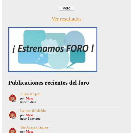
Ver resultados
Publicaciones recientes del foro
A Breed Apart
por
Mase
hace 6 días
La boca del diablo
por
Mase
hace 1 semana
The Jurassic Games
por
Mase