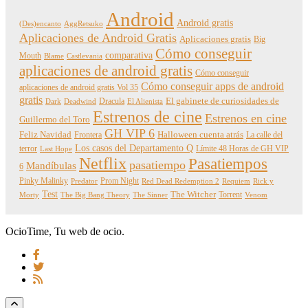
Android
Android gratis
(Des)encanto
AggRetsuko
Aplicaciones de Android Gratis
Aplicaciones gratis
Big
Cómo conseguir
comparativa
Mouth
Blame
Castlevania
aplicaciones de android gratis
Cómo conseguir
Cómo conseguir apps de android
aplicaciones de android gratis Vol 35
gratis
Dracula
El gabinete de curiosidades de
Dark
Deadwind
El Alienista
Estrenos de cine
Estrenos en cine
Guillermo del Toro
GH VIP 6
Feliz Navidad
Frontera
Halloween cuenta atrás
La calle del
Los casos del Departamento Q
terror
Límite 48 Horas de GH VIP
Last Hope
Netflix
Pasatiempos
pasatiempo
Mandíbulas
6
Pinky Malinky
Prom Night
Predator
Red Dead Redemption 2
Requiem
Rick y
Test
The Witcher
Torrent
Morty
The Big Bang Theory
The Sinner
Venom
OcioTime, Tu web de ocio.