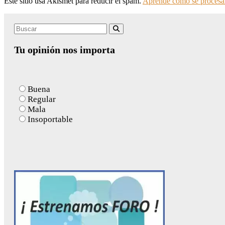
Este sitio usa Akismet para reducir el spam.
Aprende cómo se procesan
Search
Buscar
for:
Tu opinión nos importa
Buena
Regular
Mala
Insoportable