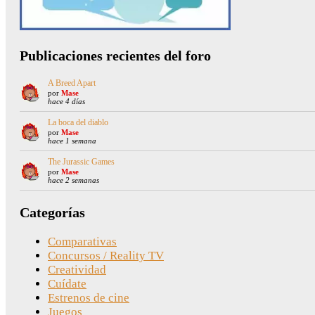
Publicaciones recientes del foro
A Breed Apart
por
Mase
hace 4 días
La boca del diablo
por
Mase
hace 1 semana
The Jurassic Games
por
Mase
hace 2 semanas
Categorías
Comparativas
Concursos / Reality TV
Creatividad
Cuídate
Estrenos de cine
Juegos