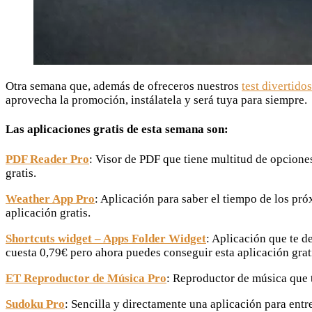
Otra semana que, además de ofreceros nuestros
test divertidos
aprovecha la promoción, instálatela y será tuya para siempre.
Las aplicaciones gratis de esta semana son:
PDF Reader Pro
: Visor de PDF que tiene multitud de opcione
gratis.
Weather App Pro
: Aplicación para saber el tiempo de los pr
aplicación gratis.
Shortcuts widget – Apps Folder Widget
: Aplicación que te d
cuesta 0,79€ pero ahora puedes conseguir esta aplicación grat
ET Reproductor de Música Pro
: Reproductor de música que t
Sudoku Pro
: Sencilla y directamente una aplicación para ent