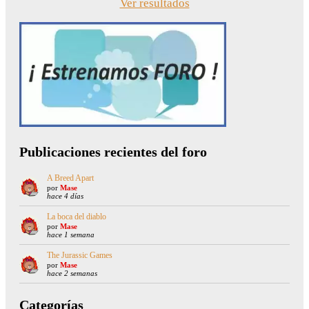
Ver resultados
Publicaciones recientes del foro
A Breed Apart
por
Mase
hace 4 días
La boca del diablo
por
Mase
hace 1 semana
The Jurassic Games
por
Mase
hace 2 semanas
Categorías