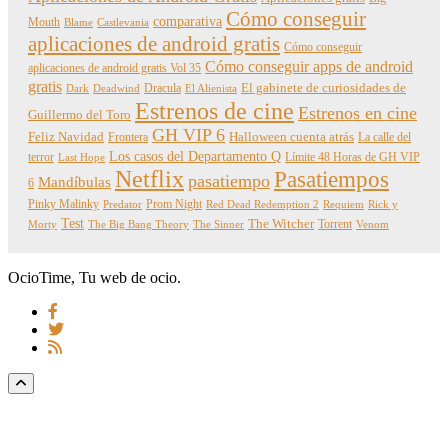
Cómo conseguir
comparativa
Mouth
Blame
Castlevania
aplicaciones de android gratis
Cómo conseguir
Cómo conseguir apps de android
aplicaciones de android gratis Vol 35
gratis
Dracula
El gabinete de curiosidades de
Dark
Deadwind
El Alienista
Estrenos de cine
Estrenos en cine
Guillermo del Toro
GH VIP 6
Feliz Navidad
Frontera
Halloween cuenta atrás
La calle del
Los casos del Departamento Q
terror
Límite 48 Horas de GH VIP
Last Hope
Netflix
Pasatiempos
pasatiempo
Mandíbulas
6
Pinky Malinky
Prom Night
Predator
Red Dead Redemption 2
Requiem
Rick y
Test
The Witcher
Torrent
Morty
The Big Bang Theory
The Sinner
Venom
OcioTime, Tu web de ocio.