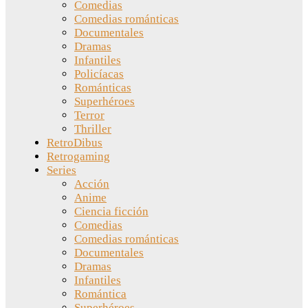
Comedias
Comedias románticas
Documentales
Dramas
Infantiles
Policíacas
Románticas
Superhéroes
Terror
Thriller
RetroDibus
Retrogaming
Series
Acción
Anime
Ciencia ficción
Comedias
Comedias románticas
Documentales
Dramas
Infantiles
Romántica
Superhéroes