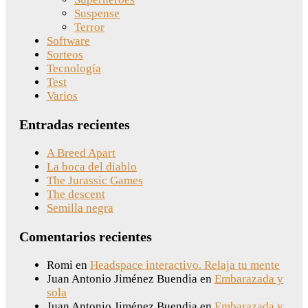
Suspense
Terror
Software
Sorteos
Tecnología
Test
Varios
Entradas recientes
A Breed Apart
La boca del diablo
The Jurassic Games
The descent
Semilla negra
Comentarios recientes
Romi
en
Headspace interactivo. Relaja tu mente
Juan Antonio Jiménez Buendia
en
Embarazada y
sola
Juan Antonio Jiménez Buendia
en
Embarazada y