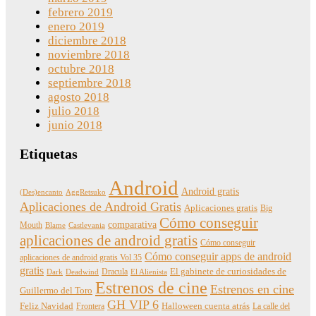
febrero 2019
enero 2019
diciembre 2018
noviembre 2018
octubre 2018
septiembre 2018
agosto 2018
julio 2018
junio 2018
Etiquetas
Android
Android gratis
(Des)encanto
AggRetsuko
Aplicaciones de Android Gratis
Aplicaciones gratis
Big
Cómo conseguir
comparativa
Mouth
Blame
Castlevania
aplicaciones de android gratis
Cómo conseguir
Cómo conseguir apps de android
aplicaciones de android gratis Vol 35
gratis
Dracula
El gabinete de curiosidades de
Dark
Deadwind
El Alienista
Estrenos de cine
Estrenos en cine
Guillermo del Toro
GH VIP 6
Feliz Navidad
Frontera
Halloween cuenta atrás
La calle del