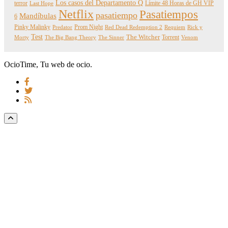
Los casos del Departamento Q
terror
Límite 48 Horas de GH VIP
Last Hope
Netflix
Pasatiempos
pasatiempo
Mandíbulas
6
Pinky Malinky
Prom Night
Predator
Red Dead Redemption 2
Requiem
Rick y
Test
The Witcher
Torrent
Morty
The Big Bang Theory
The Sinner
Venom
OcioTime, Tu web de ocio.