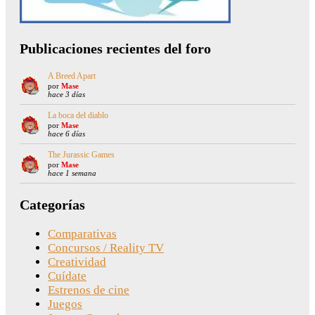
Publicaciones recientes del foro
A Breed Apart
por
Mase
hace 3 días
La boca del diablo
por
Mase
hace 6 días
The Jurassic Games
por
Mase
hace 1 semana
Categorías
Comparativas
Concursos / Reality TV
Creatividad
Cuídate
Estrenos de cine
Juegos