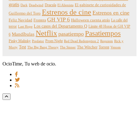
gratis
Dracula
El gabinete de curiosidades de
Dark
Deadwind
El Alienista
Estrenos de cine
Estrenos en cine
Guillermo del Toro
GH VIP 6
Feliz Navidad
Frontera
Halloween cuenta atrás
La calle del
Los casos del Departamento Q
terror
Límite 48 Horas de GH VIP
Last Hope
Netflix
Pasatiempos
pasatiempo
Mandíbulas
6
Pinky Malinky
Prom Night
Predator
Red Dead Redemption 2
Requiem
Rick y
Test
The Witcher
Torrent
Morty
The Big Bang Theory
The Sinner
Venom
OcioTime, Tu web de ocio.