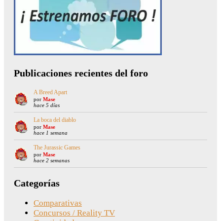
Publicaciones recientes del foro
A Breed Apart
por
Mase
hace 5 días
La boca del diablo
por
Mase
hace 1 semana
The Jurassic Games
por
Mase
hace 2 semanas
Categorías
Comparativas
Concursos / Reality TV