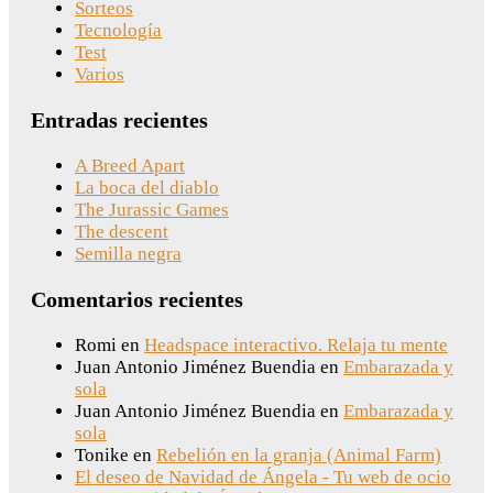
Sorteos
Tecnología
Test
Varios
Entradas recientes
A Breed Apart
La boca del diablo
The Jurassic Games
The descent
Semilla negra
Comentarios recientes
Romi
en
Headspace interactivo. Relaja tu mente
Juan Antonio Jiménez Buendia
en
Embarazada y
sola
Juan Antonio Jiménez Buendia
en
Embarazada y
sola
Tonike
en
Rebelión en la granja (Animal Farm)
El deseo de Navidad de Ángela - Tu web de ocio