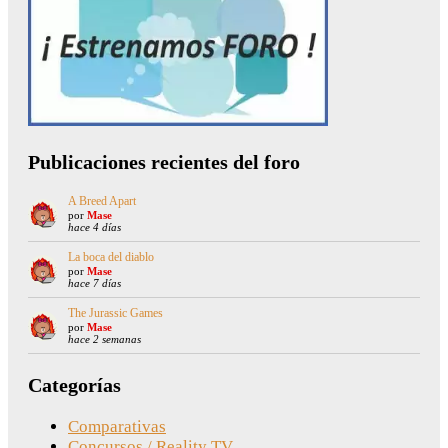
Publicaciones recientes del foro
A Breed Apart
por
Mase
hace 4 días
La boca del diablo
por
Mase
hace 7 días
The Jurassic Games
por
Mase
hace 2 semanas
Categorías
Comparativas
Concursos / Reality TV