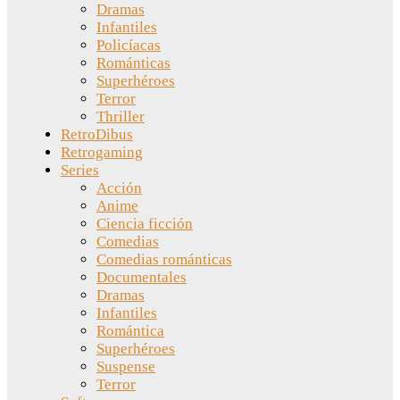
Dramas
Infantiles
Policíacas
Románticas
Superhéroes
Terror
Thriller
RetroDibus
Retrogaming
Series
Acción
Anime
Ciencia ficción
Comedias
Comedias románticas
Documentales
Dramas
Infantiles
Romántica
Superhéroes
Suspense
Terror