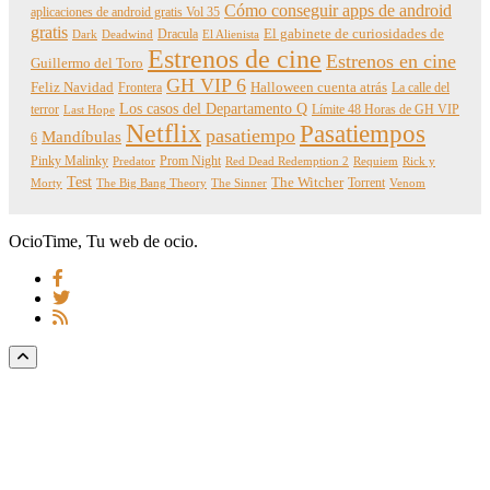
Cómo conseguir apps de android
aplicaciones de android gratis Vol 35
gratis
Dracula
El gabinete de curiosidades de
Dark
Deadwind
El Alienista
Estrenos de cine
Estrenos en cine
Guillermo del Toro
GH VIP 6
Feliz Navidad
Frontera
Halloween cuenta atrás
La calle del
Los casos del Departamento Q
terror
Límite 48 Horas de GH VIP
Last Hope
Netflix
Pasatiempos
pasatiempo
Mandíbulas
6
Pinky Malinky
Prom Night
Predator
Red Dead Redemption 2
Requiem
Rick y
Test
The Witcher
Torrent
Morty
The Big Bang Theory
The Sinner
Venom
OcioTime, Tu web de ocio.