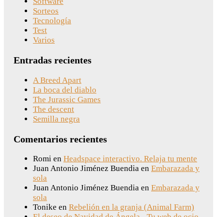
Software
Sorteos
Tecnología
Test
Varios
Entradas recientes
A Breed Apart
La boca del diablo
The Jurassic Games
The descent
Semilla negra
Comentarios recientes
Romi
en
Headspace interactivo. Relaja tu mente
Juan Antonio Jiménez Buendia
en
Embarazada y
sola
Juan Antonio Jiménez Buendia
en
Embarazada y
sola
Tonike
en
Rebelión en la granja (Animal Farm)
El deseo de Navidad de Ángela - Tu web de ocio