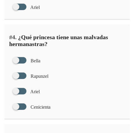
Ariel
#4.
¿Qué princesa tiene unas malvadas
hermanastras?
Bella
Rapunzel
Ariel
Cenicienta