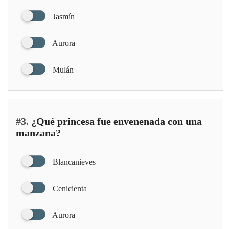
Jasmín
Aurora
Mulán
#3.
¿Qué princesa fue envenenada con una
manzana?
Blancanieves
Cenicienta
Aurora