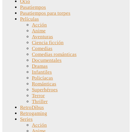
Ocio
Pasatiempos
Pasatiempos para torpes
Películas
Acción
Anime
Aventuras
Ciencia ficción
Comedias
Comedias románticas
Documentales
Dramas
Infantiles
Policíacas
Románticas
Superhéroes
Terror
Thriller
RetroDibus
Retrogaming
Series
Acción
Anime