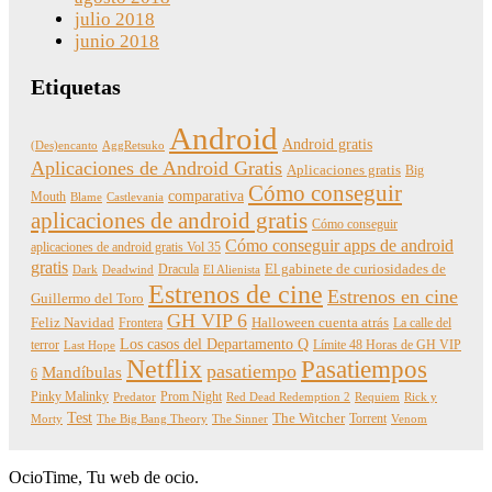
julio 2018
junio 2018
Etiquetas
Android
Android gratis
(Des)encanto
AggRetsuko
Aplicaciones de Android Gratis
Aplicaciones gratis
Big
Cómo conseguir
comparativa
Mouth
Blame
Castlevania
aplicaciones de android gratis
Cómo conseguir
Cómo conseguir apps de android
aplicaciones de android gratis Vol 35
gratis
Dracula
El gabinete de curiosidades de
Dark
Deadwind
El Alienista
Estrenos de cine
Estrenos en cine
Guillermo del Toro
GH VIP 6
Feliz Navidad
Frontera
Halloween cuenta atrás
La calle del
Los casos del Departamento Q
terror
Límite 48 Horas de GH VIP
Last Hope
Netflix
Pasatiempos
pasatiempo
Mandíbulas
6
Pinky Malinky
Prom Night
Predator
Red Dead Redemption 2
Requiem
Rick y
Test
The Witcher
Torrent
Morty
The Big Bang Theory
The Sinner
Venom
OcioTime, Tu web de ocio.