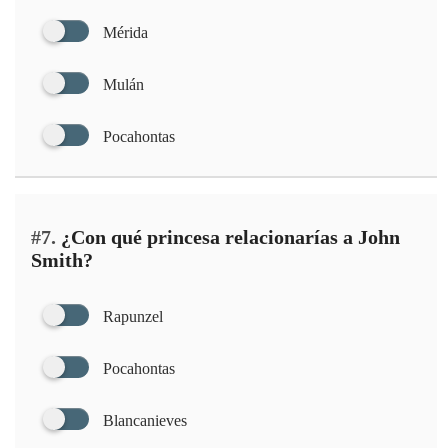
Mérida
Mulán
Pocahontas
#7.
¿Con qué princesa relacionarías a John
Smith?
Rapunzel
Pocahontas
Blancanieves