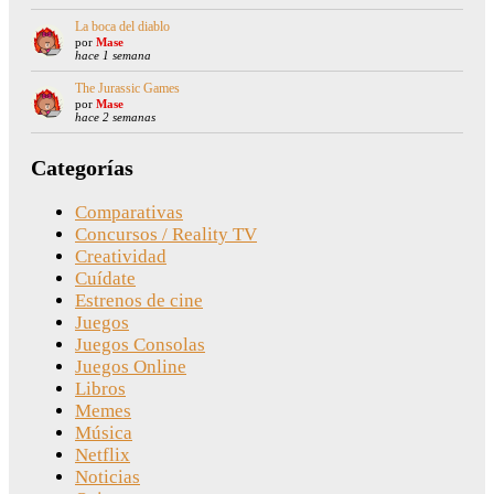
La boca del diablo
por
Mase
hace 1 semana
The Jurassic Games
por
Mase
hace 2 semanas
Categorías
Comparativas
Concursos / Reality TV
Creatividad
Cuídate
Estrenos de cine
Juegos
Juegos Consolas
Juegos Online
Libros
Memes
Música
Netflix
Noticias