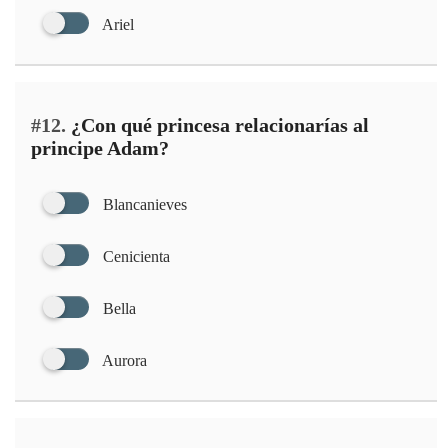
Ariel
#12.
¿Con qué princesa relacionarías al
principe Adam?
Blancanieves
Cenicienta
Bella
Aurora