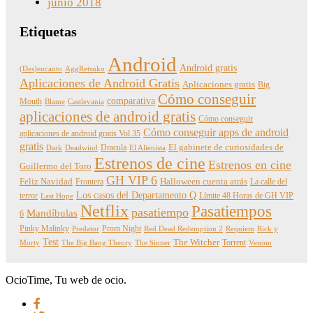
junio 2018
Etiquetas
Android
Android gratis
(Des)encanto
AggRetsuko
Aplicaciones de Android Gratis
Aplicaciones gratis
Big
Cómo conseguir
comparativa
Mouth
Blame
Castlevania
aplicaciones de android gratis
Cómo conseguir
Cómo conseguir apps de android
aplicaciones de android gratis Vol 35
gratis
Dracula
El gabinete de curiosidades de
Dark
Deadwind
El Alienista
Estrenos de cine
Estrenos en cine
Guillermo del Toro
GH VIP 6
Feliz Navidad
Frontera
Halloween cuenta atrás
La calle del
Los casos del Departamento Q
terror
Límite 48 Horas de GH VIP
Last Hope
Netflix
Pasatiempos
pasatiempo
Mandíbulas
6
Pinky Malinky
Prom Night
Predator
Red Dead Redemption 2
Requiem
Rick y
Test
The Witcher
Torrent
Morty
The Big Bang Theory
The Sinner
Venom
OcioTime, Tu web de ocio.