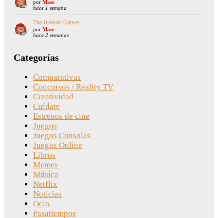
por
Mase
hace 1 semana
The Jurassic Games
por
Mase
hace 2 semanas
Categorías
Comparativas
Concursos / Reality TV
Creatividad
Cuídate
Estrenos de cine
Juegos
Juegos Consolas
Juegos Online
Libros
Memes
Música
Netflix
Noticias
Ocio
Pasatiempos