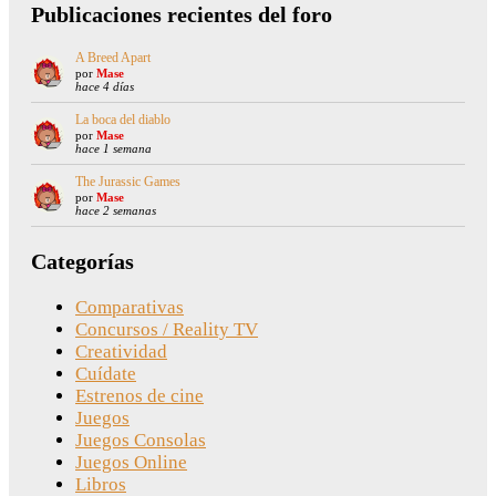
Publicaciones recientes del foro
A Breed Apart
por
Mase
hace 4 días
La boca del diablo
por
Mase
hace 1 semana
The Jurassic Games
por
Mase
hace 2 semanas
Categorías
Comparativas
Concursos / Reality TV
Creatividad
Cuídate
Estrenos de cine
Juegos
Juegos Consolas
Juegos Online
Libros