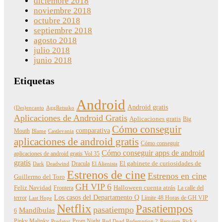
diciembre 2018
noviembre 2018
octubre 2018
septiembre 2018
agosto 2018
julio 2018
junio 2018
Etiquetas
Android
Android gratis
(Des)encanto
AggRetsuko
Aplicaciones de Android Gratis
Aplicaciones gratis
Big
Cómo conseguir
comparativa
Mouth
Blame
Castlevania
aplicaciones de android gratis
Cómo conseguir
Cómo conseguir apps de android
aplicaciones de android gratis Vol 35
gratis
Dracula
El gabinete de curiosidades de
Dark
Deadwind
El Alienista
Estrenos de cine
Estrenos en cine
Guillermo del Toro
GH VIP 6
Feliz Navidad
Frontera
Halloween cuenta atrás
La calle del
Los casos del Departamento Q
terror
Límite 48 Horas de GH VIP
Last Hope
Netflix
Pasatiempos
pasatiempo
Mandíbulas
6
Pinky Malinky
Prom Night
Predator
Red Dead Redemption 2
Requiem
Rick y