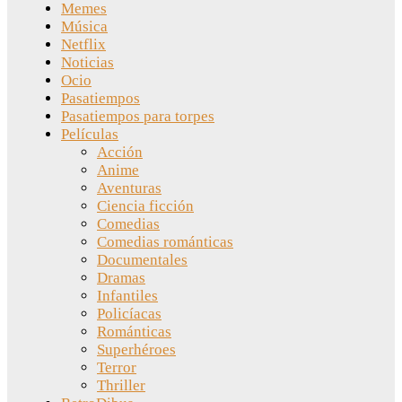
Memes
Música
Netflix
Noticias
Ocio
Pasatiempos
Pasatiempos para torpes
Películas
Acción
Anime
Aventuras
Ciencia ficción
Comedias
Comedias románticas
Documentales
Dramas
Infantiles
Policíacas
Románticas
Superhéroes
Terror
Thriller