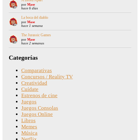
A Breed Apart
por
Mase
hace 6 días
La boca del diablo
por
Mase
hace 1 semana
The Jurassic Games
por
Mase
hace 2 semanas
Categorías
Comparativas
Concursos / Reality TV
Creatividad
Cuídate
Estrenos de cine
Juegos
Juegos Consolas
Juegos Online
Libros
Memes
Música
Netflix