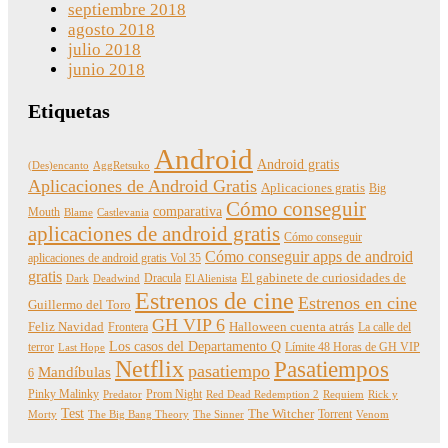
septiembre 2018
agosto 2018
julio 2018
junio 2018
Etiquetas
Android
Android gratis
(Des)encanto
AggRetsuko
Aplicaciones de Android Gratis
Aplicaciones gratis
Big
Cómo conseguir
comparativa
Mouth
Blame
Castlevania
aplicaciones de android gratis
Cómo conseguir
Cómo conseguir apps de android
aplicaciones de android gratis Vol 35
gratis
Dracula
El gabinete de curiosidades de
Dark
Deadwind
El Alienista
Estrenos de cine
Estrenos en cine
Guillermo del Toro
GH VIP 6
Feliz Navidad
Frontera
Halloween cuenta atrás
La calle del
Los casos del Departamento Q
terror
Límite 48 Horas de GH VIP
Last Hope
Netflix
Pasatiempos
pasatiempo
Mandíbulas
6
Pinky Malinky
Prom Night
Predator
Red Dead Redemption 2
Requiem
Rick y
Test
The Witcher
Torrent
Morty
The Big Bang Theory
The Sinner
Venom