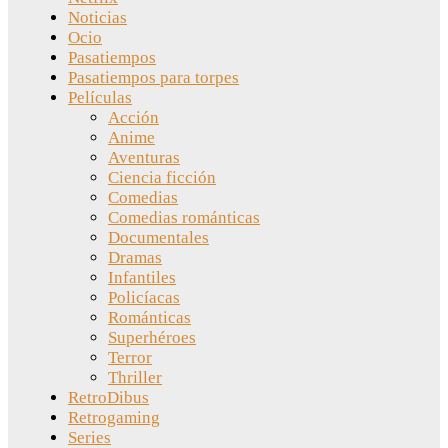
Noticias
Ocio
Pasatiempos
Pasatiempos para torpes
Películas
Acción
Anime
Aventuras
Ciencia ficción
Comedias
Comedias románticas
Documentales
Dramas
Infantiles
Policíacas
Románticas
Superhéroes
Terror
Thriller
RetroDibus
Retrogaming
Series