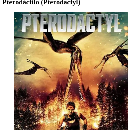
Pterodáctilo (Pterodactyl)