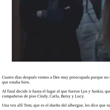
Cuatro días después vemos a Dee muy preocupada porque no ti
que estaba bien.
Al final decide ir hasta el lugar al que fueron Lyn y Saskia, q
compañeras de piso Cindy, Carla, Betsy y Lucy.
Una vez allí Tom, que es el dueño del albergue, les dice que 