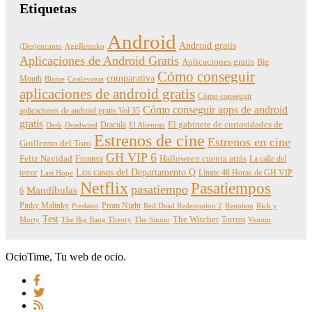
Etiquetas
Android
Android gratis
(Des)encanto
AggRetsuko
Aplicaciones de Android Gratis
Aplicaciones gratis
Big
Cómo conseguir
comparativa
Mouth
Blame
Castlevania
aplicaciones de android gratis
Cómo conseguir
Cómo conseguir apps de android
aplicaciones de android gratis Vol 35
gratis
Dracula
El gabinete de curiosidades de
Dark
Deadwind
El Alienista
Estrenos de cine
Estrenos en cine
Guillermo del Toro
GH VIP 6
Feliz Navidad
Frontera
Halloween cuenta atrás
La calle del
Los casos del Departamento Q
terror
Límite 48 Horas de GH VIP
Last Hope
Netflix
Pasatiempos
pasatiempo
Mandíbulas
6
Pinky Malinky
Prom Night
Predator
Red Dead Redemption 2
Requiem
Rick y
Test
The Witcher
Torrent
Morty
The Big Bang Theory
The Sinner
Venom
OcioTime, Tu web de ocio.