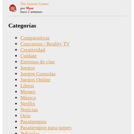
The Jurassic Games
por
Mase
hace 2 semanas
Categorías
Comparativas
Concursos / Reality TV
Creatividad
Cuídate
Estrenos de cine
Juegos
Juegos Consolas
Juegos Online
Libros
Memes
Música
Netflix
Noticias
Ocio
Pasatiempos
Pasatiempos para torpes
Películas