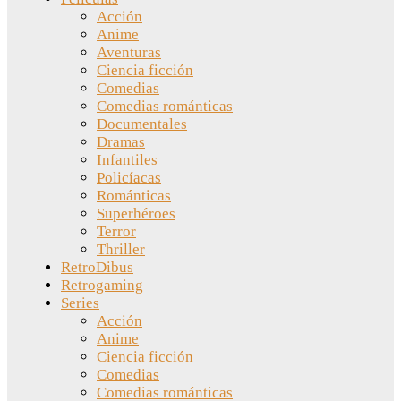
Acción
Anime
Aventuras
Ciencia ficción
Comedias
Comedias románticas
Documentales
Dramas
Infantiles
Policíacas
Románticas
Superhéroes
Terror
Thriller
RetroDibus
Retrogaming
Series
Acción
Anime
Ciencia ficción
Comedias
Comedias románticas