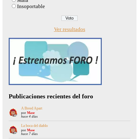
Mala
Insoportable
Ver resultados
Publicaciones recientes del foro
A Breed Apart
por
Mase
hace 4 días
La boca del diablo
por
Mase
hace 7 días