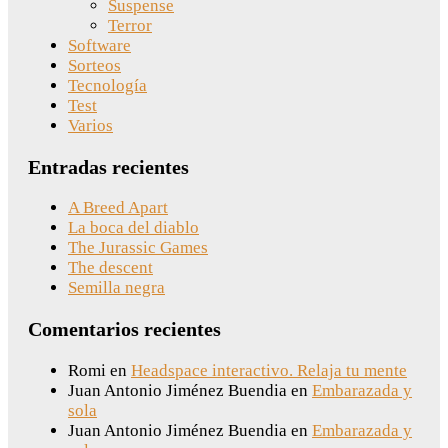
Suspense
Terror
Software
Sorteos
Tecnología
Test
Varios
Entradas recientes
A Breed Apart
La boca del diablo
The Jurassic Games
The descent
Semilla negra
Comentarios recientes
Romi
en
Headspace interactivo. Relaja tu mente
Juan Antonio Jiménez Buendia
en
Embarazada y
sola
Juan Antonio Jiménez Buendia
en
Embarazada y