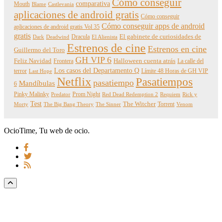
Cómo conseguir
comparativa
Mouth
Blame
Castlevania
aplicaciones de android gratis
Cómo conseguir
Cómo conseguir apps de android
aplicaciones de android gratis Vol 35
gratis
Dracula
El gabinete de curiosidades de
Dark
Deadwind
El Alienista
Estrenos de cine
Estrenos en cine
Guillermo del Toro
GH VIP 6
Feliz Navidad
Frontera
Halloween cuenta atrás
La calle del
Los casos del Departamento Q
terror
Límite 48 Horas de GH VIP
Last Hope
Netflix
Pasatiempos
pasatiempo
Mandíbulas
6
Pinky Malinky
Prom Night
Predator
Red Dead Redemption 2
Requiem
Rick y
Test
The Witcher
Torrent
Morty
The Big Bang Theory
The Sinner
Venom
OcioTime, Tu web de ocio.