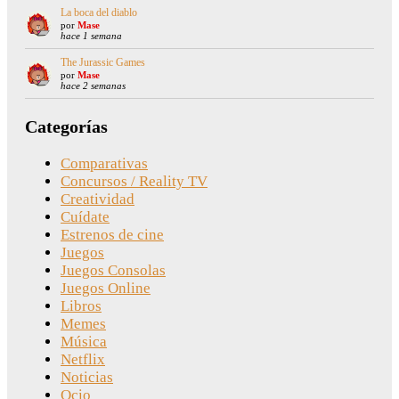
La boca del diablo
por
Mase
hace 1 semana
The Jurassic Games
por
Mase
hace 2 semanas
Categorías
Comparativas
Concursos / Reality TV
Creatividad
Cuídate
Estrenos de cine
Juegos
Juegos Consolas
Juegos Online
Libros
Memes
Música
Netflix
Noticias
Ocio