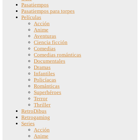
Pasatiempos
Pasatiempos para torpes
Películas
Acción
Anime
Aventuras
Ciencia ficción
Comedias
Comedias románticas
Documentales
Dramas
Infantiles
Policíacas
Románticas
Superhéroes
Terror
Thriller
RetroDibus
Retrogaming
Series
Acción
Anime