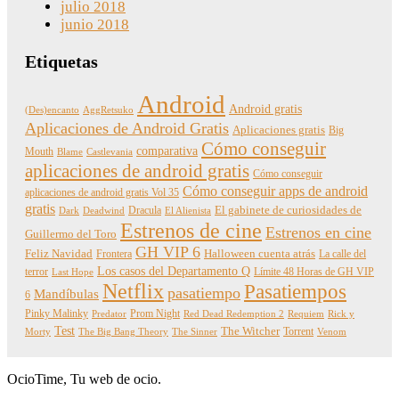
julio 2018
junio 2018
Etiquetas
Android
Android gratis
(Des)encanto
AggRetsuko
Aplicaciones de Android Gratis
Aplicaciones gratis
Big
Cómo conseguir
comparativa
Mouth
Blame
Castlevania
aplicaciones de android gratis
Cómo conseguir
Cómo conseguir apps de android
aplicaciones de android gratis Vol 35
gratis
Dracula
El gabinete de curiosidades de
Dark
Deadwind
El Alienista
Estrenos de cine
Estrenos en cine
Guillermo del Toro
GH VIP 6
Feliz Navidad
Frontera
Halloween cuenta atrás
La calle del
Los casos del Departamento Q
terror
Límite 48 Horas de GH VIP
Last Hope
Netflix
Pasatiempos
pasatiempo
Mandíbulas
6
Pinky Malinky
Prom Night
Predator
Red Dead Redemption 2
Requiem
Rick y
Test
The Witcher
Torrent
Morty
The Big Bang Theory
The Sinner
Venom
OcioTime, Tu web de ocio.