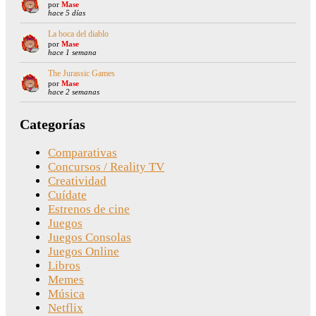
por
Mase
hace 5 días
La boca del diablo
por
Mase
hace 1 semana
The Jurassic Games
por
Mase
hace 2 semanas
Categorías
Comparativas
Concursos / Reality TV
Creatividad
Cuídate
Estrenos de cine
Juegos
Juegos Consolas
Juegos Online
Libros
Memes
Música
Netflix