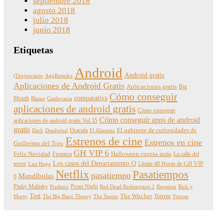
septiembre 2018
agosto 2018
julio 2018
junio 2018
Etiquetas
Android
Android gratis
(Des)encanto
AggRetsuko
Aplicaciones de Android Gratis
Aplicaciones gratis
Big
Cómo conseguir
comparativa
Mouth
Blame
Castlevania
aplicaciones de android gratis
Cómo conseguir
Cómo conseguir apps de android
aplicaciones de android gratis Vol 35
gratis
Dracula
El gabinete de curiosidades de
Dark
Deadwind
El Alienista
Estrenos de cine
Estrenos en cine
Guillermo del Toro
GH VIP 6
Feliz Navidad
Frontera
Halloween cuenta atrás
La calle del
Los casos del Departamento Q
terror
Límite 48 Horas de GH VIP
Last Hope
Netflix
Pasatiempos
pasatiempo
Mandíbulas
6
Pinky Malinky
Prom Night
Predator
Red Dead Redemption 2
Requiem
Rick y
Test
The Witcher
Torrent
Morty
The Big Bang Theory
The Sinner
Venom