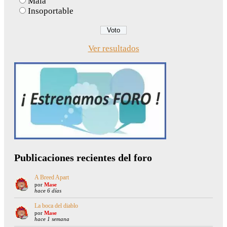
Mala
Insoportable
Ver resultados
Publicaciones recientes del foro
A Breed Apart
por
Mase
hace 6 días
La boca del diablo
por
Mase
hace 1 semana