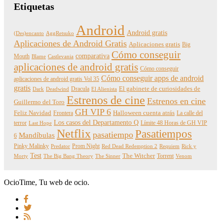
Etiquetas
Android
Android gratis
(Des)encanto
AggRetsuko
Aplicaciones de Android Gratis
Aplicaciones gratis
Big
Cómo conseguir
comparativa
Mouth
Blame
Castlevania
aplicaciones de android gratis
Cómo conseguir
Cómo conseguir apps de android
aplicaciones de android gratis Vol 35
gratis
Dracula
El gabinete de curiosidades de
Dark
Deadwind
El Alienista
Estrenos de cine
Estrenos en cine
Guillermo del Toro
GH VIP 6
Feliz Navidad
Frontera
Halloween cuenta atrás
La calle del
Los casos del Departamento Q
terror
Límite 48 Horas de GH VIP
Last Hope
Netflix
Pasatiempos
pasatiempo
Mandíbulas
6
Pinky Malinky
Prom Night
Predator
Red Dead Redemption 2
Requiem
Rick y
Test
The Witcher
Torrent
Morty
The Big Bang Theory
The Sinner
Venom
OcioTime, Tu web de ocio.