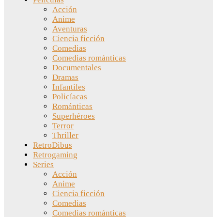
Acción
Anime
Aventuras
Ciencia ficción
Comedias
Comedias románticas
Documentales
Dramas
Infantiles
Policíacas
Románticas
Superhéroes
Terror
Thriller
RetroDibus
Retrogaming
Series
Acción
Anime
Ciencia ficción
Comedias
Comedias románticas