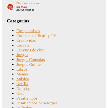
The Jurassic Games
por
Mase
hace 2 semanas
Categorías
Comparativas
Concursos / Reality TV
Creatividad
Cuídate
Estrenos de cine
Juegos
Juegos Consolas
Juegos Online
Libros
Memes
Música
Netflix
Noticias
Ocio
Pasatiempos
Pasatiempos para torpes
Películas