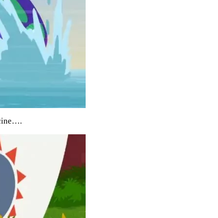
cine….