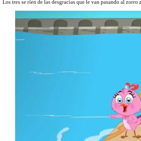
Los tres se ríen de las desgracias que le van pasando al zorro a