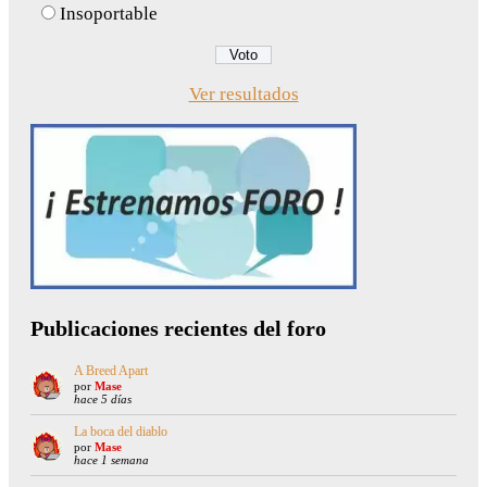
Insoportable
Ver resultados
Publicaciones recientes del foro
A Breed Apart
por
Mase
hace 5 días
La boca del diablo
por
Mase
hace 1 semana