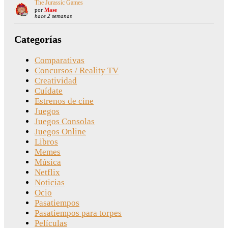
The Jurassic Games
por
Mase
hace 2 semanas
Categorías
Comparativas
Concursos / Reality TV
Creatividad
Cuídate
Estrenos de cine
Juegos
Juegos Consolas
Juegos Online
Libros
Memes
Música
Netflix
Noticias
Ocio
Pasatiempos
Pasatiempos para torpes
Películas