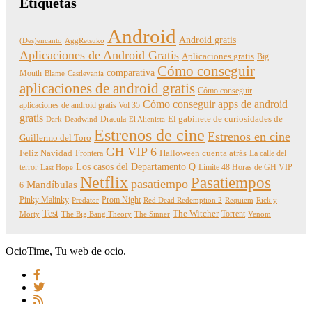
Etiquetas
Android
Android gratis
(Des)encanto
AggRetsuko
Aplicaciones de Android Gratis
Aplicaciones gratis
Big
Cómo conseguir
comparativa
Mouth
Blame
Castlevania
aplicaciones de android gratis
Cómo conseguir
Cómo conseguir apps de android
aplicaciones de android gratis Vol 35
gratis
Dracula
El gabinete de curiosidades de
Dark
Deadwind
El Alienista
Estrenos de cine
Estrenos en cine
Guillermo del Toro
GH VIP 6
Feliz Navidad
Frontera
Halloween cuenta atrás
La calle del
Los casos del Departamento Q
terror
Límite 48 Horas de GH VIP
Last Hope
Netflix
Pasatiempos
pasatiempo
Mandíbulas
6
Pinky Malinky
Prom Night
Predator
Red Dead Redemption 2
Requiem
Rick y
Test
The Witcher
Torrent
Morty
The Big Bang Theory
The Sinner
Venom
OcioTime, Tu web de ocio.