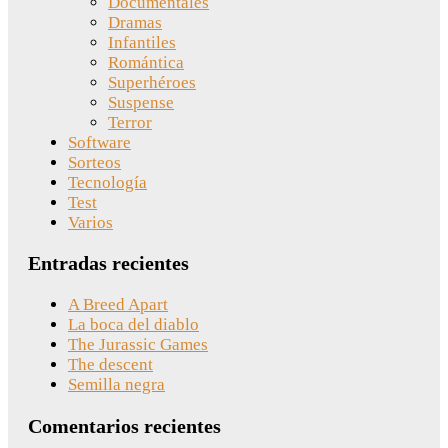
Documentales
Dramas
Infantiles
Romántica
Superhéroes
Suspense
Terror
Software
Sorteos
Tecnología
Test
Varios
Entradas recientes
A Breed Apart
La boca del diablo
The Jurassic Games
The descent
Semilla negra
Comentarios recientes