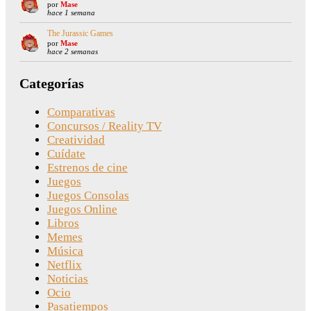
por
Mase
hace 1 semana
The Jurassic Games
por
Mase
hace 2 semanas
Categorías
Comparativas
Concursos / Reality TV
Creatividad
Cuídate
Estrenos de cine
Juegos
Juegos Consolas
Juegos Online
Libros
Memes
Música
Netflix
Noticias
Ocio
Pasatiempos