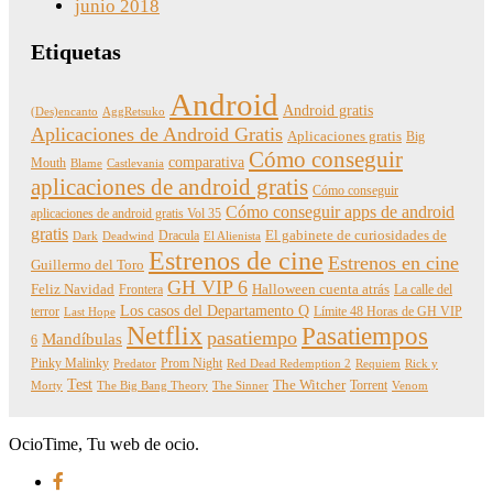
junio 2018
Etiquetas
Android
Android gratis
(Des)encanto
AggRetsuko
Aplicaciones de Android Gratis
Aplicaciones gratis
Big
Cómo conseguir
comparativa
Mouth
Blame
Castlevania
aplicaciones de android gratis
Cómo conseguir
Cómo conseguir apps de android
aplicaciones de android gratis Vol 35
gratis
Dracula
El gabinete de curiosidades de
Dark
Deadwind
El Alienista
Estrenos de cine
Estrenos en cine
Guillermo del Toro
GH VIP 6
Feliz Navidad
Frontera
Halloween cuenta atrás
La calle del
Los casos del Departamento Q
terror
Límite 48 Horas de GH VIP
Last Hope
Netflix
Pasatiempos
pasatiempo
Mandíbulas
6
Pinky Malinky
Prom Night
Predator
Red Dead Redemption 2
Requiem
Rick y
Test
The Witcher
Torrent
Morty
The Big Bang Theory
The Sinner
Venom
OcioTime, Tu web de ocio.