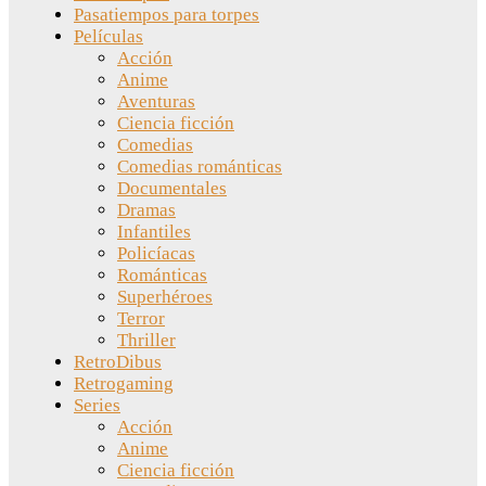
Pasatiempos para torpes
Películas
Acción
Anime
Aventuras
Ciencia ficción
Comedias
Comedias románticas
Documentales
Dramas
Infantiles
Policíacas
Románticas
Superhéroes
Terror
Thriller
RetroDibus
Retrogaming
Series
Acción
Anime
Ciencia ficción