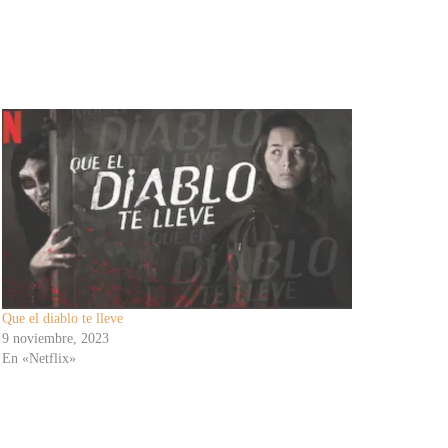
Que el diablo te lleve
9 noviembre, 2023
En «Netflix»