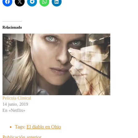
Relacionado
Película Clinical
14 junio, 2019
En «Netflix»
Tags:
El diablo en Ohio
Publicación anterior