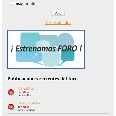
Insoportable
Ver resultados
Publicaciones recientes del foro
A Breed Apart
por
Mase
hace 4 días
La boca del diablo
por
Mase
hace 1 semana