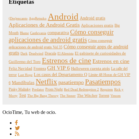
Etiquetas
Android
Android gratis
(Des)encanto
AggRetsuko
Aplicaciones de Android Gratis
Aplicaciones gratis
Big
Cómo conseguir
comparativa
Mouth
Blame
Castlevania
aplicaciones de android gratis
Cómo conseguir
Cómo conseguir apps de android
aplicaciones de android gratis Vol 35
gratis
Dracula
El gabinete de curiosidades de
Dark
Deadwind
El Alienista
Estrenos de cine
Estrenos en cine
Guillermo del Toro
GH VIP 6
Feliz Navidad
Frontera
Halloween cuenta atrás
La calle del
Los casos del Departamento Q
terror
Límite 48 Horas de GH VIP
Last Hope
Netflix
Pasatiempos
pasatiempo
Mandíbulas
6
Pinky Malinky
Prom Night
Predator
Red Dead Redemption 2
Requiem
Rick y
Test
The Witcher
Torrent
Morty
The Big Bang Theory
The Sinner
Venom
OcioTime, Tu web de ocio.