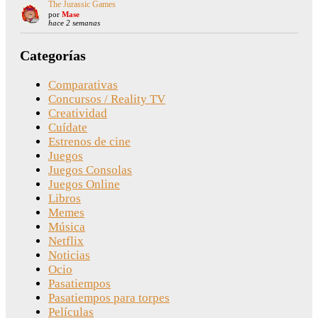
The Jurassic Games
por
Mase
hace 2 semanas
Categorías
Comparativas
Concursos / Reality TV
Creatividad
Cuídate
Estrenos de cine
Juegos
Juegos Consolas
Juegos Online
Libros
Memes
Música
Netflix
Noticias
Ocio
Pasatiempos
Pasatiempos para torpes
Películas