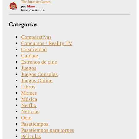
The Jurassic Games
por
Mase
hace 2 semanas
Categorías
Comparativas
Concursos / Reality TV
Creatividad
Cuídate
Estrenos de cine
Juegos
Juegos Consolas
Juegos Online
Libros
Memes
Música
Netflix
Noticias
Ocio
Pasatiempos
Pasatiempos para torpes
Películas