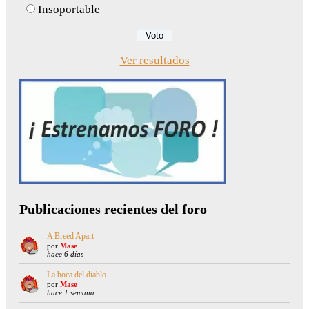
Insoportable
Ver resultados
Publicaciones recientes del foro
A Breed Apart
por
Mase
hace 6 días
La boca del diablo
por
Mase
hace 1 semana