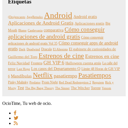
Etiquetas
Android
Android gratis
(Des)encanto
AggRetsuko
Aplicaciones de Android Gratis
Aplicaciones gratis
Big
Cómo conseguir
comparativa
Mouth
Blame
Castlevania
aplicaciones de android gratis
Cómo conseguir
Cómo conseguir apps de android
aplicaciones de android gratis Vol 35
gratis
Dracula
El gabinete de curiosidades de
Dark
Deadwind
El Alienista
Estrenos de cine
Estrenos en cine
Guillermo del Toro
GH VIP 6
Feliz Navidad
Frontera
Halloween cuenta atrás
La calle del
Los casos del Departamento Q
terror
Límite 48 Horas de GH VIP
Last Hope
Netflix
Pasatiempos
pasatiempo
Mandíbulas
6
Pinky Malinky
Prom Night
Predator
Red Dead Redemption 2
Requiem
Rick y
Test
The Witcher
Torrent
Morty
The Big Bang Theory
The Sinner
Venom
OcioTime, Tu web de ocio.