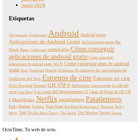
junio 2018
Etiquetas
Android
Android gratis
(Des)encanto
AggRetsuko
Aplicaciones de Android Gratis
Aplicaciones gratis
Big
Cómo conseguir
comparativa
Mouth
Blame
Castlevania
aplicaciones de android gratis
Cómo conseguir
Cómo conseguir apps de android
aplicaciones de android gratis Vol 35
gratis
Dracula
El gabinete de curiosidades de
Dark
Deadwind
El Alienista
Estrenos de cine
Estrenos en cine
Guillermo del Toro
GH VIP 6
Feliz Navidad
Frontera
Halloween cuenta atrás
La calle del
Los casos del Departamento Q
terror
Límite 48 Horas de GH VIP
Last Hope
Netflix
Pasatiempos
pasatiempo
Mandíbulas
6
Pinky Malinky
Prom Night
Predator
Red Dead Redemption 2
Requiem
Rick y
Test
The Witcher
Torrent
Morty
The Big Bang Theory
The Sinner
Venom
OcioTime, Tu web de ocio.