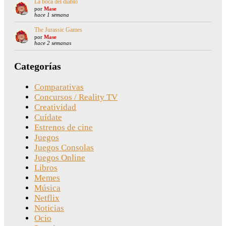
La boca del diablo
por
Mase
hace 1 semana
The Jurassic Games
por
Mase
hace 2 semanas
Categorías
Comparativas
Concursos / Reality TV
Creatividad
Cuídate
Estrenos de cine
Juegos
Juegos Consolas
Juegos Online
Libros
Memes
Música
Netflix
Noticias
Ocio