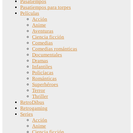
Pasatiempos
Pasatiempos para torpes
Películas
Acción
Anime
Aventuras
Ciencia ficción
Comedias
Comedias románticas
Documentales
Dramas
Infantiles
Policíacas
Románticas
Superhéroes
Terror
Thriller
RetroDibus
Retrogaming
Series
Acción
Anime
Ciencia ficción