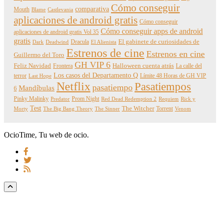
Cómo conseguir
comparativa
Mouth
Blame
Castlevania
aplicaciones de android gratis
Cómo conseguir
Cómo conseguir apps de android
aplicaciones de android gratis Vol 35
gratis
Dracula
El gabinete de curiosidades de
Dark
Deadwind
El Alienista
Estrenos de cine
Estrenos en cine
Guillermo del Toro
GH VIP 6
Feliz Navidad
Frontera
Halloween cuenta atrás
La calle del
Los casos del Departamento Q
terror
Límite 48 Horas de GH VIP
Last Hope
Netflix
Pasatiempos
pasatiempo
Mandíbulas
6
Pinky Malinky
Prom Night
Predator
Red Dead Redemption 2
Requiem
Rick y
Test
The Witcher
Torrent
Morty
The Big Bang Theory
The Sinner
Venom
OcioTime, Tu web de ocio.