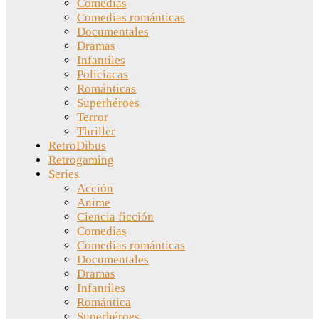
Comedias
Comedias románticas
Documentales
Dramas
Infantiles
Policíacas
Románticas
Superhéroes
Terror
Thriller
RetroDibus
Retrogaming
Series
Acción
Anime
Ciencia ficción
Comedias
Comedias románticas
Documentales
Dramas
Infantiles
Romántica
Superhéroes