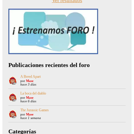
Ver resultados
Publicaciones recientes del foro
A Breed Apart
por
Mase
hace 3 días
La boca del diablo
por
Mase
hace 6 días
The Jurassic Games
por
Mase
hace 1 semana
Categorías