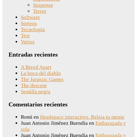
Suspense
Terror
Software
Sorteos
Tecnología
Test
Varios
Entradas recientes
A Breed Apart
La boca del diablo
The Jurassic Games
The descent
Semilla negra
Comentarios recientes
Romi
en
Headspace interactivo. Relaja tu mente
Juan Antonio Jiménez Buendia
en
Embarazada y
sola
Juan Antonio Jiménez Buendia
en
Embarazada y