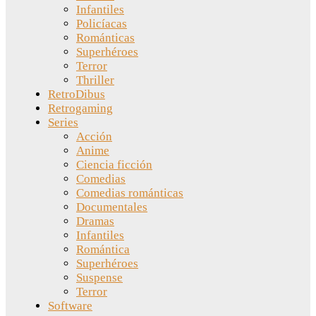
Infantiles
Policíacas
Románticas
Superhéroes
Terror
Thriller
RetroDibus
Retrogaming
Series
Acción
Anime
Ciencia ficción
Comedias
Comedias románticas
Documentales
Dramas
Infantiles
Romántica
Superhéroes
Suspense
Terror
Software