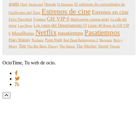
gratis
Dracula
El gabinete de curiosidades de
Dark
Deadwind
El Alienista
Estrenos de cine
Estrenos en cine
Guillermo del Toro
GH VIP 6
Feliz Navidad
Frontera
Halloween cuenta atrás
La calle del
Los casos del Departamento Q
terror
Límite 48 Horas de GH VIP
Last Hope
Netflix
Pasatiempos
pasatiempo
Mandíbulas
6
Pinky Malinky
Prom Night
Predator
Red Dead Redemption 2
Requiem
Rick y
Test
The Witcher
Torrent
Morty
The Big Bang Theory
The Sinner
Venom
OcioTime, Tu web de ocio.