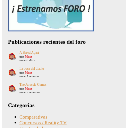
Publicaciones recientes del foro
A Breed Apart
por
Mase
hace 6 días
La boca del diablo
por
Mase
hace 1 semana
The Jurassic Games
por
Mase
hace 2 semanas
Categorías
Comparativas
Concursos / Reality TV