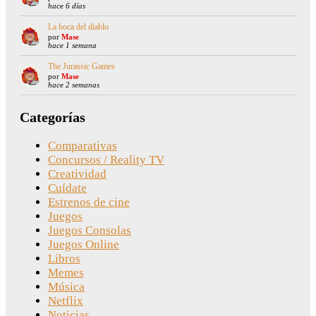
hace 6 días
La boca del diablo
por
Mase
hace 1 semana
The Jurassic Games
por
Mase
hace 2 semanas
Categorías
Comparativas
Concursos / Reality TV
Creatividad
Cuídate
Estrenos de cine
Juegos
Juegos Consolas
Juegos Online
Libros
Memes
Música
Netflix
Noticias