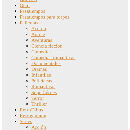
Ocio
Pasatiempos
Pasatiempos para torpes
Películas
Acción
Anime
Aventuras
Ciencia ficción
Comedias
Comedias románticas
Documentales
Dramas
Infantiles
Policíacas
Románticas
Superhéroes
Terror
Thriller
RetroDibus
Retrogaming
Series
Acción