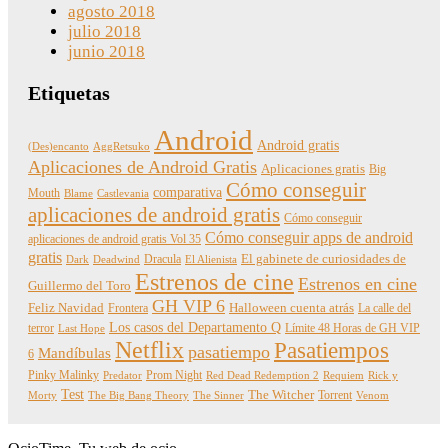
agosto 2018
julio 2018
junio 2018
Etiquetas
Android
Android gratis
(Des)encanto
AggRetsuko
Aplicaciones de Android Gratis
Aplicaciones gratis
Big
Cómo conseguir
comparativa
Mouth
Blame
Castlevania
aplicaciones de android gratis
Cómo conseguir
Cómo conseguir apps de android
aplicaciones de android gratis Vol 35
gratis
Dracula
El gabinete de curiosidades de
Dark
Deadwind
El Alienista
Estrenos de cine
Estrenos en cine
Guillermo del Toro
GH VIP 6
Feliz Navidad
Frontera
Halloween cuenta atrás
La calle del
Los casos del Departamento Q
terror
Límite 48 Horas de GH VIP
Last Hope
Netflix
Pasatiempos
pasatiempo
Mandíbulas
6
Pinky Malinky
Prom Night
Predator
Red Dead Redemption 2
Requiem
Rick y
Test
The Witcher
Torrent
Morty
The Big Bang Theory
The Sinner
Venom