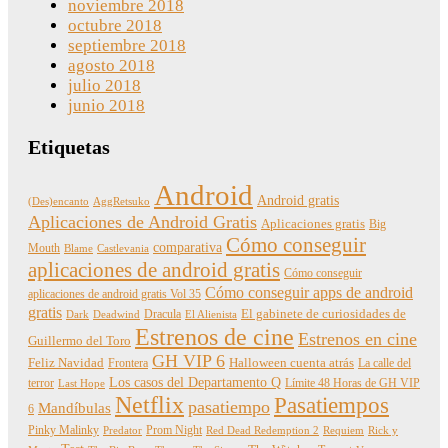
noviembre 2018
octubre 2018
septiembre 2018
agosto 2018
julio 2018
junio 2018
Etiquetas
Android
Android gratis
(Des)encanto
AggRetsuko
Aplicaciones de Android Gratis
Aplicaciones gratis
Big
Cómo conseguir
comparativa
Mouth
Blame
Castlevania
aplicaciones de android gratis
Cómo conseguir
Cómo conseguir apps de android
aplicaciones de android gratis Vol 35
gratis
Dracula
El gabinete de curiosidades de
Dark
Deadwind
El Alienista
Estrenos de cine
Estrenos en cine
Guillermo del Toro
GH VIP 6
Feliz Navidad
Frontera
Halloween cuenta atrás
La calle del
Los casos del Departamento Q
terror
Límite 48 Horas de GH VIP
Last Hope
Netflix
Pasatiempos
pasatiempo
Mandíbulas
6
Pinky Malinky
Prom Night
Predator
Red Dead Redemption 2
Requiem
Rick y