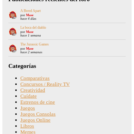
A Breed Apart
por
Mase
hace 4 días
La boca del diablo
por
Mase
hace 1 semana
The Jurassic Games
por
Mase
hace 2 semanas
Categorías
Comparativas
Concursos / Reality TV
Creatividad
Cuídate
Estrenos de cine
Juegos
Juegos Consolas
Juegos Online
Libros
Memes