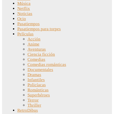
Música
Netflix
Noticias
Ocio
Pasatiempos
Pasatiempos para torpes
Películas
Acción
Anime
Aventuras
Ciencia ficción
Comedias
Comedias románticas
Documentales
Dramas
Infantiles
Policíacas
Románticas
Superhéroes
Terror
Thriller
RetroDibus