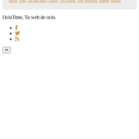
Test
The Witcher
Torrent
Morty
The Big Bang Theory
The Sinner
Venom
OcioTime, Tu web de ocio.