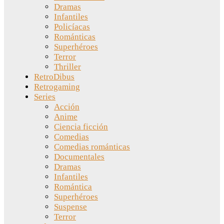
Dramas
Infantiles
Policíacas
Románticas
Superhéroes
Terror
Thriller
RetroDibus
Retrogaming
Series
Acción
Anime
Ciencia ficción
Comedias
Comedias románticas
Documentales
Dramas
Infantiles
Romántica
Superhéroes
Suspense
Terror