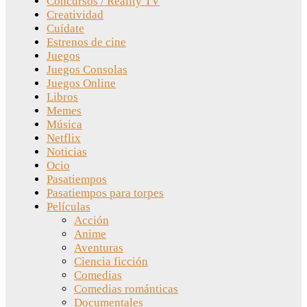
Concursos / Reality TV
Creatividad
Cuídate
Estrenos de cine
Juegos
Juegos Consolas
Juegos Online
Libros
Memes
Música
Netflix
Noticias
Ocio
Pasatiempos
Pasatiempos para torpes
Películas
Acción
Anime
Aventuras
Ciencia ficción
Comedias
Comedias románticas
Documentales