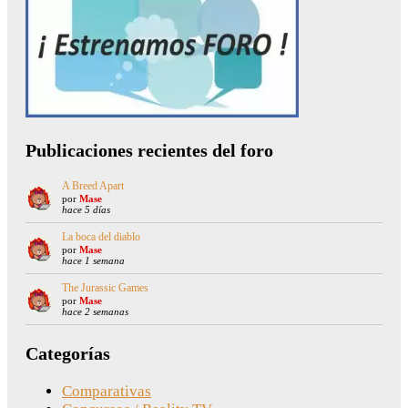
Publicaciones recientes del foro
A Breed Apart
por
Mase
hace 5 días
La boca del diablo
por
Mase
hace 1 semana
The Jurassic Games
por
Mase
hace 2 semanas
Categorías
Comparativas