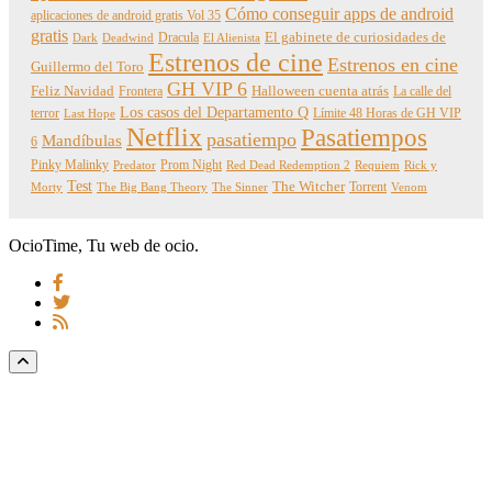
Cómo conseguir apps de android
aplicaciones de android gratis Vol 35
gratis
Dracula
El gabinete de curiosidades de
Dark
Deadwind
El Alienista
Estrenos de cine
Estrenos en cine
Guillermo del Toro
GH VIP 6
Feliz Navidad
Frontera
Halloween cuenta atrás
La calle del
Los casos del Departamento Q
terror
Límite 48 Horas de GH VIP
Last Hope
Netflix
Pasatiempos
pasatiempo
Mandíbulas
6
Pinky Malinky
Prom Night
Predator
Red Dead Redemption 2
Requiem
Rick y
Test
The Witcher
Torrent
Morty
The Big Bang Theory
The Sinner
Venom
OcioTime, Tu web de ocio.