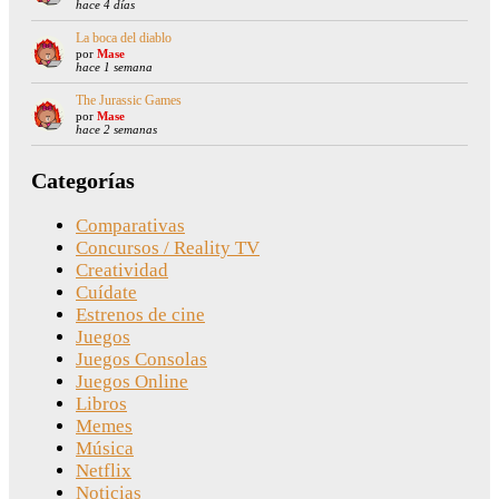
hace 4 días
La boca del diablo
por
Mase
hace 1 semana
The Jurassic Games
por
Mase
hace 2 semanas
Categorías
Comparativas
Concursos / Reality TV
Creatividad
Cuídate
Estrenos de cine
Juegos
Juegos Consolas
Juegos Online
Libros
Memes
Música
Netflix
Noticias