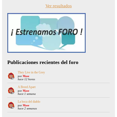
Ver resultados
Publicaciones recientes del foro
They Live in the Grey
por
Mase
hace 12 horas
A Breed Apart
por
Mase
hace 1 semana
La boca del diablo
por
Mase
hace 2 semanas