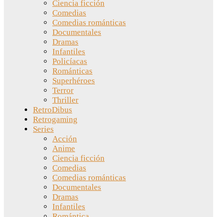
Ciencia ficción
Comedias
Comedias románticas
Documentales
Dramas
Infantiles
Policíacas
Románticas
Superhéroes
Terror
Thriller
RetroDibus
Retrogaming
Series
Acción
Anime
Ciencia ficción
Comedias
Comedias románticas
Documentales
Dramas
Infantiles
Romántica