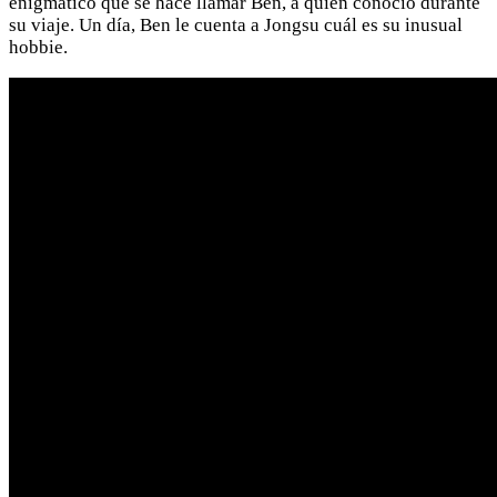
enigmático que se hace llamar Ben, a quien conoció durante
su viaje. Un día, Ben le cuenta a Jongsu cuál es su inusual
hobbie.