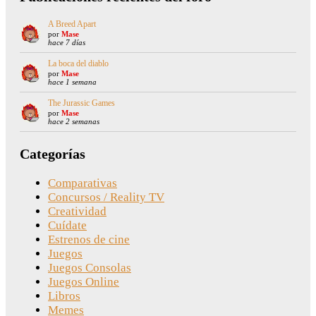
A Breed Apart
por
Mase
hace 7 días
La boca del diablo
por
Mase
hace 1 semana
The Jurassic Games
por
Mase
hace 2 semanas
Categorías
Comparativas
Concursos / Reality TV
Creatividad
Cuídate
Estrenos de cine
Juegos
Juegos Consolas
Juegos Online
Libros
Memes