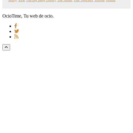
Morty
The Big Bang Theory
The Sinner
Venom
OcioTime, Tu web de ocio.