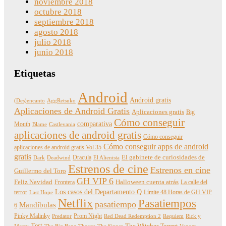
noviembre 2018
octubre 2018
septiembre 2018
agosto 2018
julio 2018
junio 2018
Etiquetas
Android
Android gratis
(Des)encanto
AggRetsuko
Aplicaciones de Android Gratis
Aplicaciones gratis
Big
Cómo conseguir
comparativa
Mouth
Blame
Castlevania
aplicaciones de android gratis
Cómo conseguir
Cómo conseguir apps de android
aplicaciones de android gratis Vol 35
gratis
Dracula
El gabinete de curiosidades de
Dark
Deadwind
El Alienista
Estrenos de cine
Estrenos en cine
Guillermo del Toro
GH VIP 6
Feliz Navidad
Frontera
Halloween cuenta atrás
La calle del
Los casos del Departamento Q
terror
Límite 48 Horas de GH VIP
Last Hope
Netflix
Pasatiempos
pasatiempo
Mandíbulas
6
Pinky Malinky
Prom Night
Predator
Red Dead Redemption 2
Requiem
Rick y
Test
The Witcher
Torrent