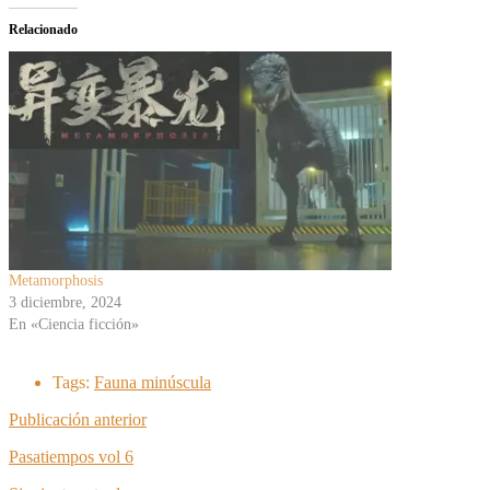
Relacionado
Metamorphosis
3 diciembre, 2024
En «Ciencia ficción»
Tags:
Fauna minúscula
Publicación anterior
Pasatiempos vol 6