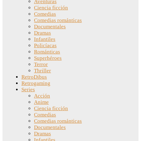
Aventuras
Ciencia ficción
Comedias
Comedias románticas
Documentales
Dramas
Infantiles
Policíacas
Románticas
Superhéroes
Terror
Thriller
RetroDibus
Retrogaming
Series
Acción
Anime
Ciencia ficción
Comedias
Comedias románticas
Documentales
Dramas
Infantiles