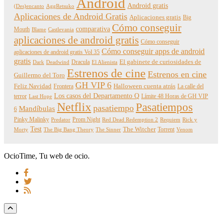
Android
Android gratis
(Des)encanto
AggRetsuko
Aplicaciones de Android Gratis
Aplicaciones gratis
Big
Cómo conseguir
comparativa
Mouth
Blame
Castlevania
aplicaciones de android gratis
Cómo conseguir
Cómo conseguir apps de android
aplicaciones de android gratis Vol 35
gratis
Dracula
El gabinete de curiosidades de
Dark
Deadwind
El Alienista
Estrenos de cine
Estrenos en cine
Guillermo del Toro
GH VIP 6
Feliz Navidad
Frontera
Halloween cuenta atrás
La calle del
Los casos del Departamento Q
terror
Límite 48 Horas de GH VIP
Last Hope
Netflix
Pasatiempos
pasatiempo
Mandíbulas
6
Pinky Malinky
Prom Night
Predator
Red Dead Redemption 2
Requiem
Rick y
Test
The Witcher
Torrent
Morty
The Big Bang Theory
The Sinner
Venom
OcioTime, Tu web de ocio.