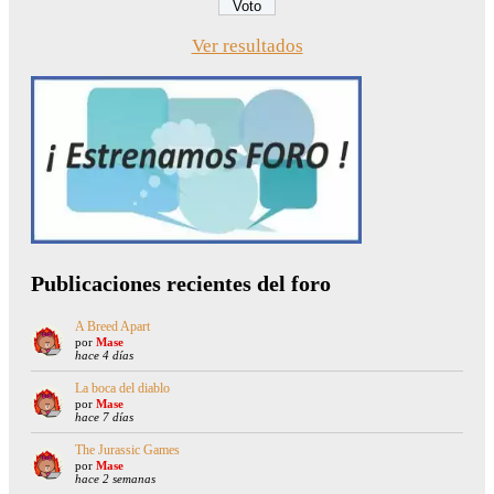
Ver resultados
Publicaciones recientes del foro
A Breed Apart
por
Mase
hace 4 días
La boca del diablo
por
Mase
hace 7 días
The Jurassic Games
por
Mase
hace 2 semanas