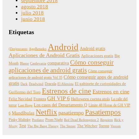
septiembre 2018
agosto 2018
julio 2018
junio 2018
Etiquetas
Android
Android gratis
(Des)encanto
AggRetsuko
Aplicaciones de Android Gratis
Aplicaciones gratis
Big
Cómo conseguir
comparativa
Mouth
Blame
Castlevania
aplicaciones de android gratis
Cómo conseguir
Cómo conseguir apps de android
aplicaciones de android gratis Vol 35
gratis
Dracula
El gabinete de curiosidades de
Dark
Deadwind
El Alienista
Estrenos de cine
Estrenos en cine
Guillermo del Toro
GH VIP 6
Feliz Navidad
Frontera
Halloween cuenta atrás
La calle del
Los casos del Departamento Q
terror
Límite 48 Horas de GH VIP
Last Hope
Netflix
Pasatiempos
pasatiempo
Mandíbulas
6
Pinky Malinky
Prom Night
Predator
Red Dead Redemption 2
Requiem
Rick y
Test
The Witcher
Torrent
Morty
The Big Bang Theory
The Sinner
Venom