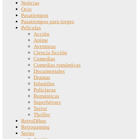
Noticias
Ocio
Pasatiempos
Pasatiempos para torpes
Películas
Acción
Anime
Aventuras
Ciencia ficción
Comedias
Comedias románticas
Documentales
Dramas
Infantiles
Policíacas
Románticas
Superhéroes
Terror
Thriller
RetroDibus
Retrogaming
Series