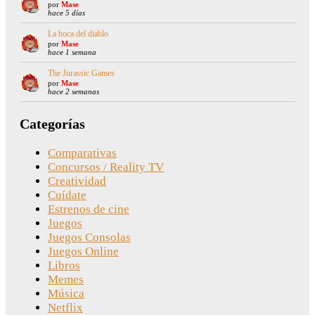
por
Mase
hace 5 días
La boca del diablo
por
Mase
hace 1 semana
The Jurassic Games
por
Mase
hace 2 semanas
Categorías
Comparativas
Concursos / Reality TV
Creatividad
Cuídate
Estrenos de cine
Juegos
Juegos Consolas
Juegos Online
Libros
Memes
Música
Netflix