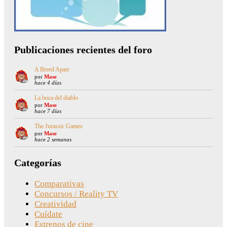
Publicaciones recientes del foro
A Breed Apart
por
Mase
hace 4 días
La boca del diablo
por
Mase
hace 7 días
The Jurassic Games
por
Mase
hace 2 semanas
Categorías
Comparativas
Concursos / Reality TV
Creatividad
Cuídate
Estrenos de cine