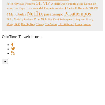
GH VIP 6
Feliz Navidad
Frontera
Halloween cuenta atrás
La calle del
Los casos del Departamento Q
terror
Límite 48 Horas de GH VIP
Last Hope
Netflix
Pasatiempos
pasatiempo
Mandíbulas
6
Pinky Malinky
Prom Night
Predator
Red Dead Redemption 2
Requiem
Rick y
Test
The Witcher
Torrent
Morty
The Big Bang Theory
The Sinner
Venom
OcioTime, Tu web de ocio.