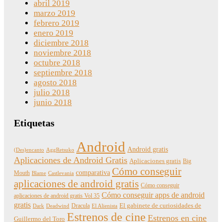
abril 2019
marzo 2019
febrero 2019
enero 2019
diciembre 2018
noviembre 2018
octubre 2018
septiembre 2018
agosto 2018
julio 2018
junio 2018
Etiquetas
Android
Android gratis
(Des)encanto
AggRetsuko
Aplicaciones de Android Gratis
Aplicaciones gratis
Big
Cómo conseguir
comparativa
Mouth
Blame
Castlevania
aplicaciones de android gratis
Cómo conseguir
Cómo conseguir apps de android
aplicaciones de android gratis Vol 35
gratis
Dracula
El gabinete de curiosidades de
Dark
Deadwind
El Alienista
Estrenos de cine
Estrenos en cine
Guillermo del Toro