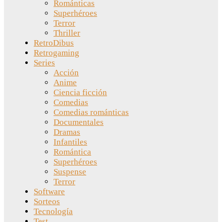
Románticas
Superhéroes
Terror
Thriller
RetroDibus
Retrogaming
Series
Acción
Anime
Ciencia ficción
Comedias
Comedias románticas
Documentales
Dramas
Infantiles
Romántica
Superhéroes
Suspense
Terror
Software
Sorteos
Tecnología
Test