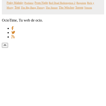
Pinky Malinky
Prom Night
Predator
Red Dead Redemption 2
Requiem
Rick y
Test
The Witcher
Torrent
Morty
The Big Bang Theory
The Sinner
Venom
OcioTime, Tu web de ocio.