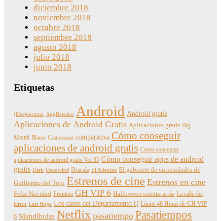
diciembre 2018
noviembre 2018
octubre 2018
septiembre 2018
agosto 2018
julio 2018
junio 2018
Etiquetas
Android
Android gratis
(Des)encanto
AggRetsuko
Aplicaciones de Android Gratis
Aplicaciones gratis
Big
Cómo conseguir
comparativa
Mouth
Blame
Castlevania
aplicaciones de android gratis
Cómo conseguir
Cómo conseguir apps de android
aplicaciones de android gratis Vol 35
gratis
Dracula
El gabinete de curiosidades de
Dark
Deadwind
El Alienista
Estrenos de cine
Estrenos en cine
Guillermo del Toro
GH VIP 6
Feliz Navidad
Frontera
Halloween cuenta atrás
La calle del
Los casos del Departamento Q
terror
Límite 48 Horas de GH VIP
Last Hope
Netflix
Pasatiempos
pasatiempo
Mandíbulas
6