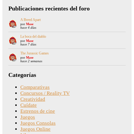
Publicaciones recientes del foro
A Breed Apart
por
Mase
hace 4 días
La boca del diablo
por
Mase
hace 7 días
The Jurassic Games
por
Mase
hace 2 semanas
Categorías
Comparativas
Concursos / Reality TV
Creatividad
Cuídate
Estrenos de cine
Juegos
Juegos Consolas
Juegos Online