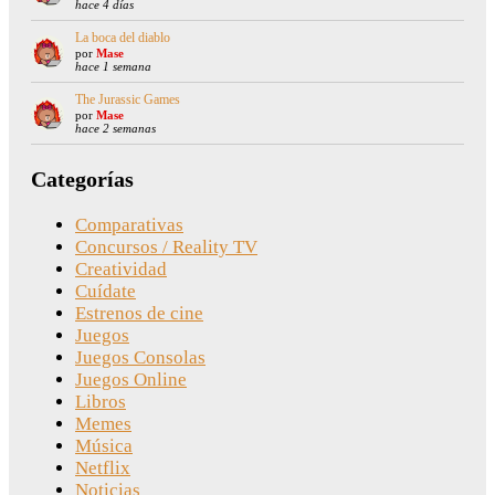
hace 4 días
La boca del diablo
por
Mase
hace 1 semana
The Jurassic Games
por
Mase
hace 2 semanas
Categorías
Comparativas
Concursos / Reality TV
Creatividad
Cuídate
Estrenos de cine
Juegos
Juegos Consolas
Juegos Online
Libros
Memes
Música
Netflix
Noticias