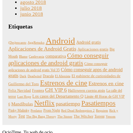
agosto 2018
julio 2018
junio 2018
Etiquetas
Android
Android gratis
(Des)encanto
AggRetsuko
Aplicaciones de Android Gratis
Aplicaciones gratis
Big
Cómo conseguir
comparativa
Mouth
Blame
Castlevania
aplicaciones de android gratis
Cómo conseguir
Cómo conseguir apps de android
aplicaciones de android gratis Vol 35
gratis
Dracula
El gabinete de curiosidades de
Dark
Deadwind
El Alienista
Estrenos de cine
Estrenos en cine
Guillermo del Toro
GH VIP 6
Feliz Navidad
Frontera
Halloween cuenta atrás
La calle del
Los casos del Departamento Q
terror
Límite 48 Horas de GH VIP
Last Hope
Netflix
Pasatiempos
pasatiempo
Mandíbulas
6
Pinky Malinky
Prom Night
Predator
Red Dead Redemption 2
Requiem
Rick y
Test
The Witcher
Torrent
Morty
The Big Bang Theory
The Sinner
Venom
OcioTime, Tu web de ocio.