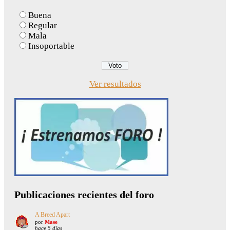
Buena
Regular
Mala
Insoportable
Ver resultados
Publicaciones recientes del foro
A Breed Apart
por
Mase
hace 5 días