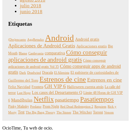
julio 2018
junio 2018
Etiquetas
Android
Android gratis
(Des)encanto
AggRetsuko
Aplicaciones de Android Gratis
Aplicaciones gratis
Big
Cómo conseguir
comparativa
Mouth
Blame
Castlevania
aplicaciones de android gratis
Cómo conseguir
Cómo conseguir apps de android
aplicaciones de android gratis Vol 35
gratis
Dracula
El gabinete de curiosidades de
Dark
Deadwind
El Alienista
Estrenos de cine
Estrenos en cine
Guillermo del Toro
GH VIP 6
Feliz Navidad
Frontera
Halloween cuenta atrás
La calle del
Los casos del Departamento Q
terror
Límite 48 Horas de GH VIP
Last Hope
Netflix
Pasatiempos
pasatiempo
Mandíbulas
6
Pinky Malinky
Prom Night
Predator
Red Dead Redemption 2
Requiem
Rick y
Test
The Witcher
Torrent
Morty
The Big Bang Theory
The Sinner
Venom
OcioTime, Tu web de ocio.