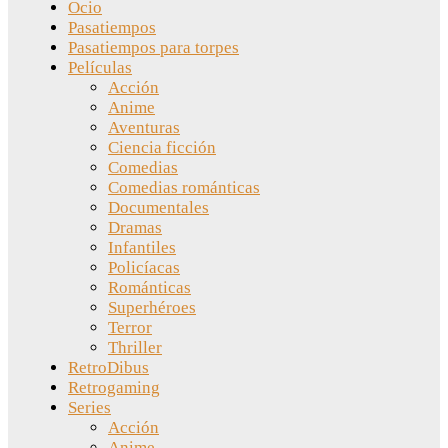
Ocio
Pasatiempos
Pasatiempos para torpes
Películas
Acción
Anime
Aventuras
Ciencia ficción
Comedias
Comedias románticas
Documentales
Dramas
Infantiles
Policíacas
Románticas
Superhéroes
Terror
Thriller
RetroDibus
Retrogaming
Series
Acción
Anime