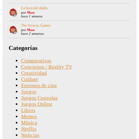
La boca del diablo
por
Mase
hace 1 semana
The Jurassic Games
por
Mase
hace 2 semanas
Categorías
Comparativas
Concursos / Reality TV
Creatividad
Cuídate
Estrenos de cine
Juegos
Juegos Consolas
Juegos Online
Libros
Memes
Música
Netflix
Noticias