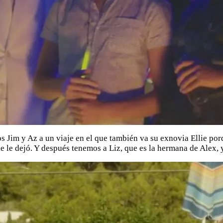
 Jim y Az a un viaje en el que también va su exnovia Ellie porqu
e le dejó. Y después tenemos a Liz, que es la hermana de Alex, 