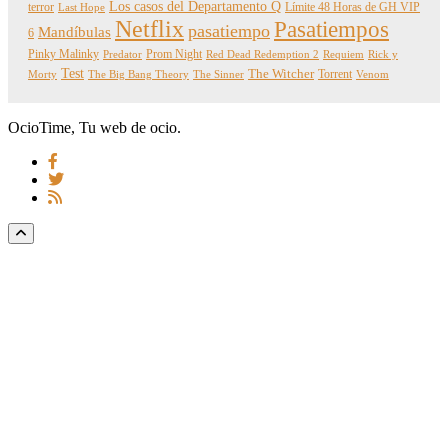
Los casos del Departamento Q
terror
Límite 48 Horas de GH VIP
Last Hope
Netflix
Pasatiempos
pasatiempo
Mandíbulas
6
Pinky Malinky
Prom Night
Predator
Red Dead Redemption 2
Requiem
Rick y
Test
The Witcher
Torrent
Morty
The Big Bang Theory
The Sinner
Venom
OcioTime, Tu web de ocio.