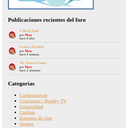
Publicaciones recientes del foro
A Breed Apart
por
Mase
hace 6 días
La boca del diablo
por
Mase
hace 1 semana
The Jurassic Games
por
Mase
hace 2 semanas
Categorías
Comparativas
Concursos / Reality TV
Creatividad
Cuídate
Estrenos de cine
Juegos