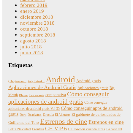
febrero 2019
enero 2019
diciembre 2018
noviembre 2018
octubre 2018
septiembre 2018
agosto 2018
julio 2018
junio 2018
Etiquetas
Android
Android gratis
(Des)encanto
AggRetsuko
Aplicaciones de Android Gratis
Aplicaciones gratis
Big
Cómo conseguir
comparativa
Mouth
Blame
Castlevania
aplicaciones de android gratis
Cómo conseguir
Cómo conseguir apps de android
aplicaciones de android gratis Vol 35
gratis
Dracula
El gabinete de curiosidades de
Dark
Deadwind
El Alienista
Estrenos de cine
Estrenos en cine
Guillermo del Toro
GH VIP 6
Feliz Navidad
Frontera
Halloween cuenta atrás
La calle del